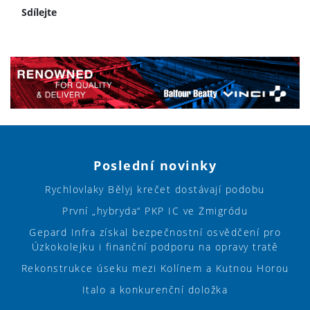
Sdílejte
Poslední novinky
Rychlovlaky Bělyj krečet dostávají podobu
První „hybryda“ PKP IC ve Żmigródu
Gepard Infra získal bezpečnostní osvědčení pro
Úzkokolejku i finanční podporu na opravy tratě
Rekonstrukce úseku mezi Kolínem a Kutnou Horou
Italo a konkurenční doložka