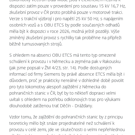
dispozici zatím pouze v provedení pro soustavu 15 kV 16,7 Hz,
zkušební provoz v ČR proto probíhá pouze v motorové trakci.
Verze s trakční výzbrojí i pro napětí 25 kV 50 Hz, s napájením
osobních vozů a s OBU ETCS by podle současných odhadů
měla být k dispozici v roce 2026, možná ještě později. Výše
zmíněný zkušební provoz s rychlíky tak proběhne na přípřeži
běžně turnusovaných strojů.
S ohledem na absenci OBU ETCS má tento typ omezené
schválení k provozu i v Německu a zejména pak v Rakousku
(jak jsme popsali v ŽM 4/23, str. 14). Podle dostupných
informací od firmy Siemens by právě absence ETCS měla být i
důvodem, proč je prakticky nereálné v dohledné době povolit
pro tyto lokomotivy alespoň zajíždění z Německa do
pohraničních stanic v ČR, byť by to někteří dopravci velmi
uvítali s ohledem na potřebu odklonových tras pro výlukami
dlouhodobě zatíženou trať Děčín - Drážďany.
Vzdor tomu, že zajíždění do pohraničních stanic by z principu
teoreticky mělo být snáze projednatelné než schválení k
provozu v celé zemi, jde ve skutečnosti o velmi nepřehlednou