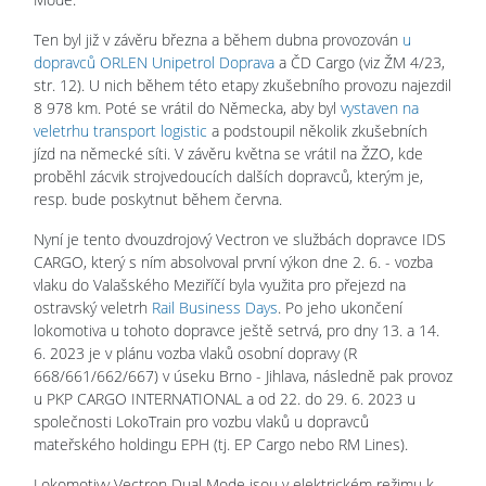
Ten byl již v závěru března a během dubna provozován
u
dopravců ORLEN Unipetrol Doprava
a ČD Cargo (viz ŽM 4/23,
str. 12). U nich během této etapy zkušebního provozu najezdil
8 978 km. Poté se vrátil do Německa, aby byl
vystaven na
veletrhu transport logistic
a podstoupil několik zkušebních
jízd na německé síti. V závěru května se vrátil na ŽZO, kde
proběhl zácvik strojvedoucích dalších dopravců, kterým je,
resp. bude poskytnut během června.
Nyní je tento dvouzdrojový Vectron ve službách dopravce IDS
CARGO, který s ním absolvoval první výkon dne 2. 6. - vozba
vlaku do Valašského Meziříčí byla využita pro přejezd na
ostravský veletrh
Rail Business Days
. Po jeho ukončení
lokomotiva u tohoto dopravce ještě setrvá, pro dny 13. a 14.
6. 2023 je v plánu vozba vlaků osobní dopravy (R
668/661/662/667) v úseku Brno - Jihlava, následně pak provoz
u PKP CARGO INTERNATIONAL a od 22. do 29. 6. 2023 u
společnosti LokoTrain pro vozbu vlaků u dopravců
mateřského holdingu EPH (tj. EP Cargo nebo RM Lines).
Lokomotivy Vectron Dual Mode jsou v elektrickém režimu k