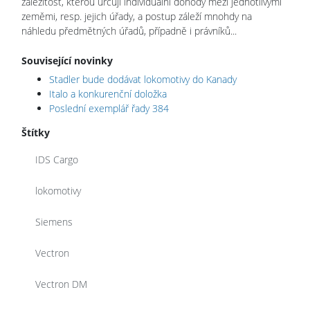
záležitost, kterou určují individuální dohody mezi jednotlivými
zeměmi, resp. jejich úřady, a postup záleží mnohdy na
náhledu předmětných úřadů, případně i právníků...
Související novinky
Stadler bude dodávat lokomotivy do Kanady
Italo a konkurenční doložka
Poslední exemplář řady 384
Štítky
IDS Cargo
lokomotivy
Siemens
Vectron
Vectron DM