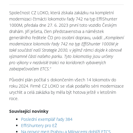
Společnost CZ LOKO, která získala zakázku na kompletní
modernizaci čtrnácti lokomotiv řady 742 na typ EffiShunter
1000M, předala dne 27. 6. 2023 první toto vozidlo Českým
drahám. Jiří Ješeta, člen představenstva a náměstek
generálního ředitele ČD pro osobní dopravu, uvádí:
„Komplexní
modernizace lokomotiv řady 742 na typ EffiShunter 1000M je
také součástí naší Strategie 2030, v jejímž rámci dojde k obnově
významné části našeho parku. Tyto lokomotivy jsou určeny
pro výkony v nezávislé trakci na koridorech vybavených
zabezpečovačem ETCS.“
Původní plán počítal s dokončením všech 14 lokomotiv do
roku 2024. Firmě CZ LOKO se však podařilo sérii modernizace
urychlit a celá zakázka by měla být hotova ještě v letošním
roce.
Související novinky
Poslední exemplář řady 384
EffiShuntery pro EŽ
Na provoz mezi Prahou a Milovicemi dohlíží ETCS