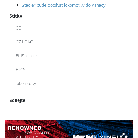
Stadler bude dodávat lokomotivy do Kanady
Štítky
ČD
CZ LOKO
EffiShunter
ETCS
lokomotivy
Sdílejte