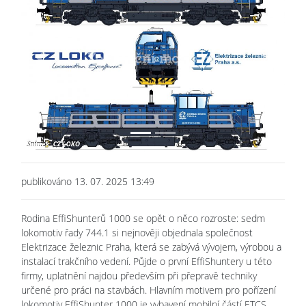
Previous
Next
publikováno 13. 07. 2025 13:49
Rodina EffiShunterů 1000 se opět o něco rozroste: sedm
lokomotiv řady 744.1 si nejnověji objednala společnost
Elektrizace železnic Praha, která se zabývá vývojem, výrobou a
instalací trakčního vedení. Půjde o první EffiShuntery u této
firmy, uplatnění najdou především při přepravě techniky
určené pro práci na stavbách. Hlavním motivem pro pořízení
lokomotiv EffiShunter 1000 je vybavení mobilní částí ETCS.