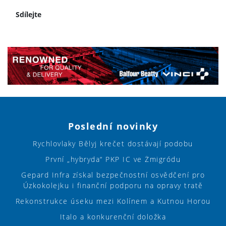
Sdílejte
Poslední novinky
Rychlovlaky Bělyj krečet dostávají podobu
První „hybryda“ PKP IC ve Żmigródu
Gepard Infra získal bezpečnostní osvědčení pro
Úzkokolejku i finanční podporu na opravy tratě
Rekonstrukce úseku mezi Kolínem a Kutnou Horou
Italo a konkurenční doložka