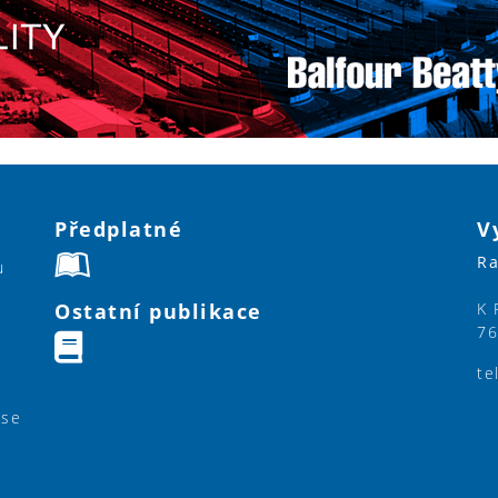
Předplatné
V
Ra
u
Ostatní publikace
K 
76
te
ase