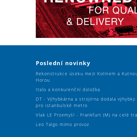
Poslední novinky
Rekonstrukce úseku mezi Kolínem a Kutno
Horou
Italo a konkurenční doložka
DT - Výhybkárna a strojírna dodala výhybky
pro istanbulské metro
Vlak LE Przemyśl - Frankfurt (M) na celé tr
Leo Talgo mimo provoz