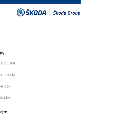
tky
EURODual
lokomotivy
Raildox
Stadler
lejte