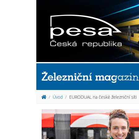
Úvod
EURODUAL na české železniční síti