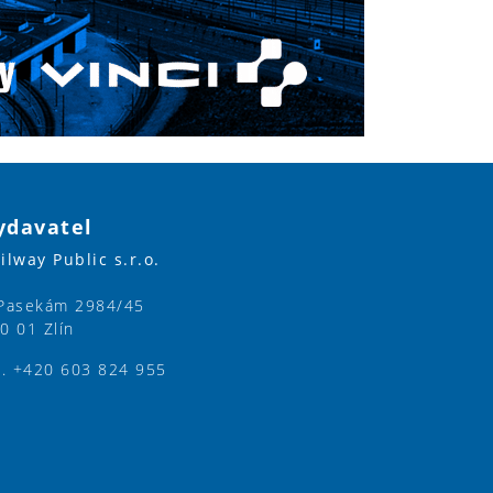
ydavatel
ilway Public s.r.o.
Pasekám 2984/45
0 01 Zlín
l. +420 603 824 955