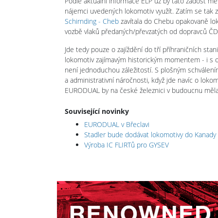
Podle aktuální informace ELP už by tato žádost mě
nájemci uvedených lokomotiv využít. Zatím se ta
Schirnding - Cheb
zavítala do Chebu opakovaně lo
vozbě vlaků předaných/převzatých od dopravců Č
Jde tedy pouze o zajíždění do tří příhraničních st
lokomotiv zajímavým historickým momentem - i s oh
není jednoduchou záležitostí. S plošným schválení
a administrativní náročnosti, když jde navíc o lok
EURODUAL by na české železnici v budoucnu měla 
Související novinky
EURODUAL v Břeclavi
Stadler bude dodávat lokomotivy do Kanady
Výroba IC FLIRTů pro GYSEV