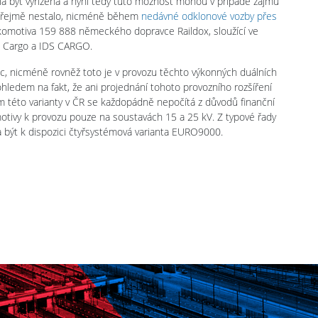
la být vyřízena a nyní tedy tuto možnost mohou v případě zájmu
k zřejmě nestalo, nicméně během
nedávné odklonové vozby přes
komotiva 159 888 německého dopravce Raildox, sloužící ve
D Cargo a IDS CARGO.
anic, nicméně rovněž toto je v provozu těchto výkonných duálních
ledem na fakt, že ani projednání tohoto provozního rozšíření
m této varianty v ČR se každopádně nepočítá z důvodů finanční
omotivy k provozu pouze na soustavách 15 a 25 kV. Z typové řady
být k dispozici čtyřsystémová varianta EURO9000.