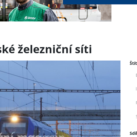
é železniční síti
Ští
Sdí