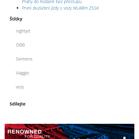
Prahy do Kodaně bez přestupu
První zkušební jízdy s vozy WLABm ZSSK
Štítky
nightjet
ÖBB
Siemens
Viaggio
vozy
Sdílejte