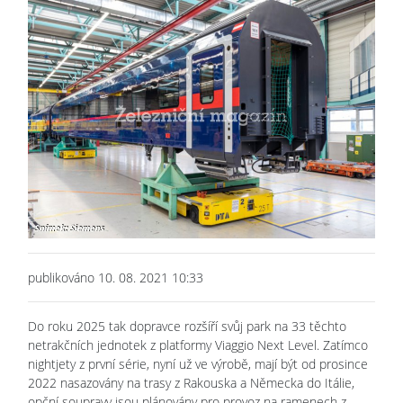
publikováno 10. 08. 2021 10:33
Do roku 2025 tak dopravce rozšíří svůj park na 33 těchto
netrakčních jednotek z platformy Viaggio Next Level. Zatímco
nightjety z první série, nyní už ve výrobě, mají být od prosince
2022 nasazovány na trasy z Rakouska a Německa do Itálie,
opční soupravy jsou plánovány pro provoz na ramenech z