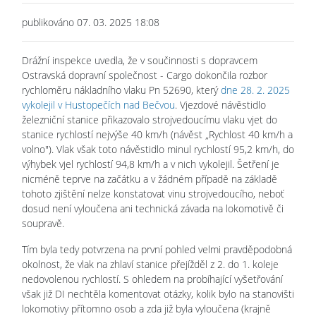
publikováno 07. 03. 2025 18:08
Drážní inspekce uvedla, že v součinnosti s dopravcem
Ostravská dopravní společnost - Cargo dokončila rozbor
rychloměru nákladního vlaku Pn 52690, který
dne 28. 2. 2025
vykolejil v Hustopečích nad Bečvou
. Vjezdové návěstidlo
železniční stanice přikazovalo strojvedoucímu vlaku vjet do
stanice rychlostí nejvýše 40 km/h (návěst „Rychlost 40 km/h a
volno"). Vlak však toto návěstidlo minul rychlostí 95,2 km/h, do
výhybek vjel rychlostí 94,8 km/h a v nich vykolejil. Šetření je
nicméně teprve na začátku a v žádném případě na základě
tohoto zjištění nelze konstatovat vinu strojvedoucího, neboť
dosud není vyloučena ani technická závada na lokomotivě či
soupravě.
Tím byla tedy potvrzena na první pohled velmi pravděpodobná
okolnost, že vlak na zhlaví stanice přejížděl z 2. do 1. koleje
nedovolenou rychlostí. S ohledem na probíhající vyšetřování
však již DI nechtěla komentovat otázky, kolik bylo na stanovišti
lokomotivy přítomno osob a zda již byla vyloučena (krajně