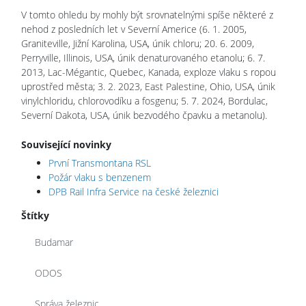
V tomto ohledu by mohly být srovnatelnými spíše některé z
nehod z posledních let v Severní Americe (6. 1. 2005,
Graniteville, Jižní Karolina, USA, únik chloru; 20. 6. 2009,
Perryville, Illinois, USA, únik denaturovaného etanolu; 6. 7.
2013, Lac-Mégantic, Quebec, Kanada, exploze vlaku s ropou
uprostřed města; 3. 2. 2023, East Palestine, Ohio, USA, únik
vinylchloridu, chlorovodíku a fosgenu; 5. 7. 2024, Bordulac,
Severní Dakota, USA, únik bezvodého čpavku a metanolu).
Související novinky
První Transmontana RSL
Požár vlaku s benzenem
DPB Rail Infra Service na české železnici
Štítky
Budamar
ODOS
Správa železnic