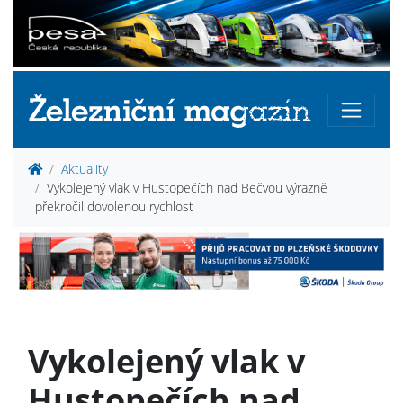
Aktuality
Vykolejený vlak v Hustopečích nad Bečvou výrazně
překročil dovolenou rychlost
Vykolejený vlak v
Hustopečích nad