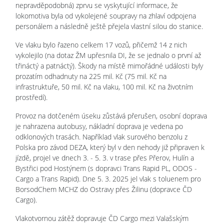
nepravděpodobná) zprvu se vyskytující informace, že
lokomotiva byla od vykolejené soupravy na zhlaví odpojena
personálem a následně ještě přejela vlastní silou do stanice.
Ve vlaku bylo řazeno celkem 17 vozů, přičemž 14 z nich
vykolejilo (na dotaz ŽM upřesnila DI, že se jednalo o první až
třináctý a patnáctý). Škody na místě mimořádné události byly
prozatím odhadnuty na 225 mil. Kč (75 mil. Kč na
infrastruktuře, 50 mil. Kč na vlaku, 100 mil. Kč na životním
prostředí).
Provoz na dotčeném úseku zůstává přerušen, osobní doprava
je nahrazena autobusy, nákladní doprava je vedena po
odklonových trasách. Například vlak surového benzolu z
Polska pro závod DEZA, který byl v den nehody již připraven k
jízdě, projel ve dnech 3. - 5. 3. v trase přes Přerov, Hulín a
Bystřici pod Hostýnem (s dopravci Trans Rapid PL, ODOS -
Cargo a Trans Rapid). Dne 5. 3. 2025 jel vlak s toluenem pro
BorsodChem MCHZ do Ostravy přes Žilinu (dopravce ČD
Cargo).
Vlakotvornou zátěž dopravuje ČD Cargo mezi Valašským