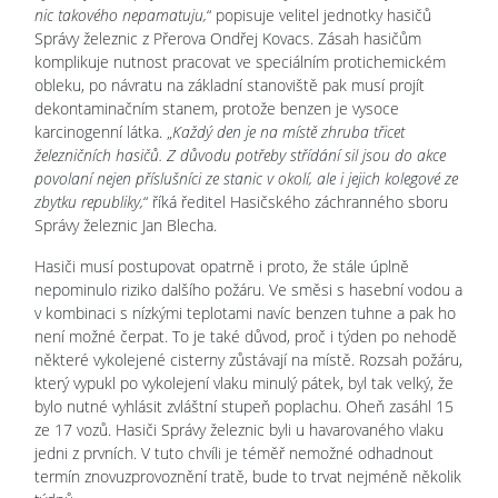
nic takového nepamatuju,
“ popisuje velitel jednotky hasičů
Správy železnic z Přerova Ondřej Kovacs. Zásah hasičům
komplikuje nutnost pracovat ve speciálním protichemickém
obleku, po návratu na základní stanoviště pak musí projít
dekontaminačním stanem, protože benzen je vysoce
karcinogenní látka. „
Každý den je na místě zhruba třicet
železničních hasičů. Z důvodu potřeby střídání sil jsou do akce
povolaní nejen příslušníci ze stanic v okolí, ale i jejich kolegové ze
zbytku republiky,
“ říká ředitel Hasičského záchranného sboru
Správy železnic Jan Blecha.
Hasiči musí postupovat opatrně i proto, že stále úplně
nepominulo riziko dalšího požáru. Ve směsi s hasební vodou a
v kombinaci s nízkými teplotami navíc benzen tuhne a pak ho
není možné čerpat. To je také důvod, proč i týden po nehodě
některé vykolejené cisterny zůstávají na místě. Rozsah požáru,
který vypukl po vykolejení vlaku minulý pátek, byl tak velký, že
bylo nutné vyhlásit zvláštní stupeň poplachu. Oheň zasáhl 15
ze 17 vozů. Hasiči Správy železnic byli u havarovaného vlaku
jedni z prvních. V tuto chvíli je téměř nemožné odhadnout
termín znovuzprovoznění tratě, bude to trvat nejméně několik