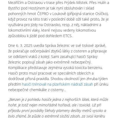
Meziříčím a Ostravou v trase přes Frýdek-Místek. Přes Hulín a
Bystřici pod Hostýnem je tak nyní obsluhován i sklad
pohonných hmot ČEPRO v Loukově (přípojná stanice Osíčko),
když provoz na této trati v poslední době ožil také proto, že je
využívána pro jízdy na Ostravsko, resp. z něj, nákladními a
lokomotivními vlaky, které nejsou vedeny lokomotivou
způsobilou k jízdě pod dohledem ETCS.
Dne 6. 3. 2025 uvedla Správa železnic ve své tiskové zprávě,
že pokračuje odčerpávání zbytků látky z cisteren a připravuje
se odklízení vraků z kolejí. Sami zasahující hasiči Správy
železnic popisují zásah jako extrémně nebezpečný.
Komplikace představuje zejména vysoká toxicita benzenu.
Hasiči proto musí pracovat ve speciálních oblecích a
dodržovat přísná pravidla. Shodou okolností jen zhruba týden
předtím
hasiči trénovali na plzeňském nádraží zásah
při úniku
nebezpečné chemikálie z cisterny...
„
Benzen je z pohledu hasiče jedna z nejhorších látek, která může
hořet. Je totiž nejen mimořádně hořlavá, ale i toxická. Už při
příjezdu první posádky šlehaly plameny desítky metrů vysoko a
bylo zřejmé, že půjde o extrémně složitý zásah, za svoji kariéru