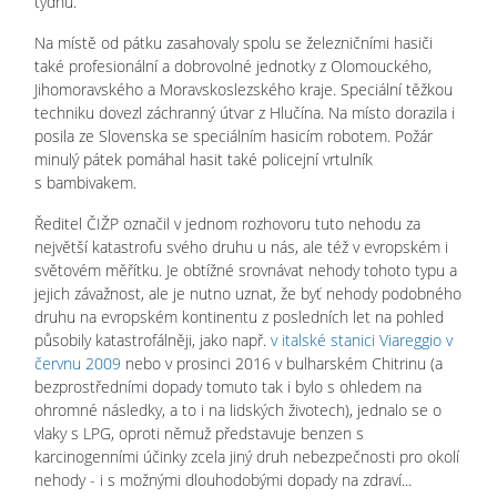
týdnů.
Na místě od pátku zasahovaly spolu se železničními hasiči
také profesionální a dobrovolné jednotky z Olomouckého,
Jihomoravského a Moravskoslezského kraje. Speciální těžkou
techniku dovezl záchranný útvar z Hlučína. Na místo dorazila i
posila ze Slovenska se speciálním hasicím robotem. Požár
minulý pátek pomáhal hasit také policejní vrtulník
s bambivakem.
Ředitel ČIŽP označil v jednom rozhovoru tuto nehodu za
největší katastrofu svého druhu u nás, ale též v evropském i
světovém měřítku. Je obtížné srovnávat nehody tohoto typu a
jejich závažnost, ale je nutno uznat, že byť nehody podobného
druhu na evropském kontinentu z posledních let na pohled
působily katastrofálněji, jako např.
v italské stanici Viareggio v
červnu 2009
nebo v prosinci 2016 v bulharském Chitrinu (a
bezprostředními dopady tomuto tak i bylo s ohledem na
ohromné následky, a to i na lidských životech), jednalo se o
vlaky s LPG, oproti němuž představuje benzen s
karcinogenními účinky zcela jiný druh nebezpečnosti pro okolí
nehody - i s možnými dlouhodobými dopady na zdraví...