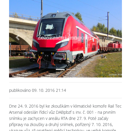
Previous
Next
publikováno 09. 10. 2016 21:14
Dne 24. 9. 2016 byl ke zkouškám v klimatické komoře Rail Tec
Arsenal odeslán řídicí vůz DABpbzf s inv. č. 001 - na prvním
snímku je zachycen v areálu RTA dne 27. 9. Poté začaly
přípravy na zkoušky a druhý snímek, pořízený 7. 10. 2016,
ukazuje vůz, již opatřený měřicí technikou, ve velké komoře