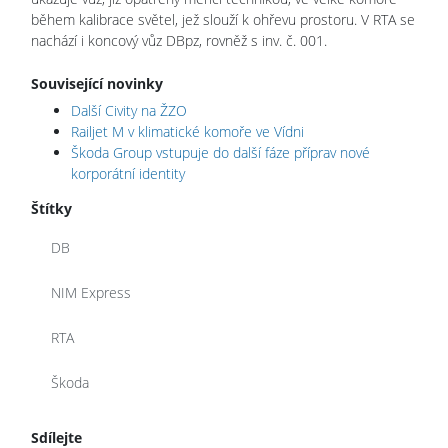
během kalibrace světel, jež slouží k ohřevu prostoru. V RTA se
nachází i koncový vůz DBpz, rovněž s inv. č. 001.
Související novinky
Další Civity na ŽZO
Railjet M v klimatické komoře ve Vídni
Škoda Group vstupuje do další fáze příprav nové
korporátní identity
Štítky
DB
NIM Express
RTA
Škoda
Sdílejte