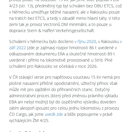
4/23 (str. 13), předmětný typ byl schválen bez OBU ETCS, což
v Německu umožňuje běžné nasazení, ale v Rakousku pouze
na tratích bez ETCS, a tedy v zásadě mimo hlavní tahy. V této
zemi tak je provoz Vectronů DM minimální, a to pouze u
dopravce Stern & Hafferl Verkehrsgesellschaft.
Schválení v Německu bylo docíleno
v říjnu 2020
, v Rakousku
v
září 2022
(zde je zajímavý rozpor hmotnosti 86 t uvedené v
odkazovaném dokumentu ERA a skutečné hmotnosti 89 t
uvedené i přímo na lokomotivě provozované u StH). Plné
schválení pro Rakousko se očekává v roce 2026.
V ČR stávající verze pro napěťovou soustavu 15 kV nemá pro
plošné nasazení přílišné opodstatnění, užitečný přínos však
může mít pro zajíždění do příhraničních stanic. Dotyčný
administrativní proces (který před změnou právního výkladu
EBA ani nebyl možný) byl do úspěšného výsledku doveden
zatím alespoň (pouze) pro celou jednu lokomotivu z provozu
ČD Cargo, jak jsme
uvedli zde
a blíže popisujeme v právě
vycházejícím ŽM 4/25.