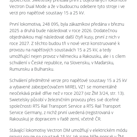
Vectron Dual Mode a že v budoucnu odebere tyto stroje i ve
verzi pro napěťové soustavy 15 a 25 kV.
První lokomotiva, 248 095, byla zákazníkovi předána v březnu
2025 a druhá bude následovat v roce 2026. Dodatečnou
objednávkou mají následovat další čtyři kusy, první z nich v
roce 2027. Z těchto budou tři v nové verzi konstruované k
provozu na napěťových soustavách 15 a 25 kV, a tedy
umožňující nejen provoz v Německu a Rakousku, ale i s cílem
schválení v České republice, na Slovensku, v Maďarsku,
Rumunsku a Bulharsku.
Schválení předmětné verze pro napěťové soustavy 15 a 25 kV
a vybavené zabezpečovačem MIREL VZ1 se momentálně
neočekává právě dříve než v roce 2027 (viz ŽM 3/24, str. 13).
Swietelsky působí v železničním provozu přes své dceřiné
společnosti RTS Rail Transport Service a RTS Rail Transport
Service Germany, z nichž první uvedená (registrovaná v
Rakousku) je dopravcem v řadě zemí, včetně ČR.
Stávající lokomotivy Vectron DM umožňují v elektrickém módu
provoz pouze na soustavě 15 kV. Jak jsme blíže popsali v ŽM