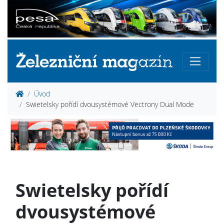
Úvod
Swietelsky pořídí dvousystémové Vectrony Dual Mode
Swietelsky pořídí
dvousystémové