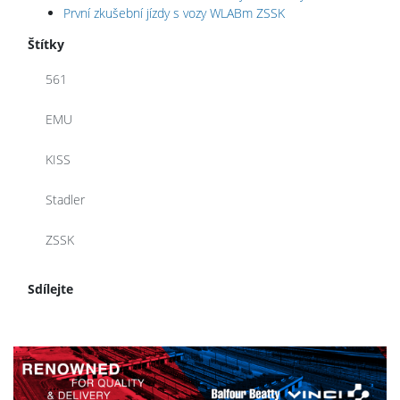
První zkušební jízdy s vozy WLABm ZSSK
Štítky
561
EMU
KISS
Stadler
ZSSK
Sdílejte