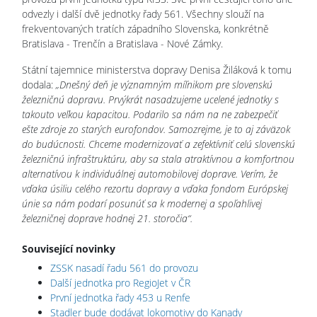
odvezly i další dvě jednotky řady 561. Všechny slouží na
frekventovaných tratích západního Slovenska, konkrétně
Bratislava - Trenčín a Bratislava - Nové Zámky.
Státní tajemnice ministerstva dopravy Denisa Žiláková k tomu
dodala:
„Dnešný deň je významným míľnikom pre slovenskú
železničnú dopravu. Prvýkrát nasadzujeme ucelené jednotky s
takouto veľkou kapacitou. Podarilo sa nám na ne zabezpečiť
ešte zdroje zo starých eurofondov. Samozrejme, je to aj záväzok
do budúcnosti. Chceme modernizovať a zefektívniť celú slovenskú
železničnú infraštruktúru, aby sa stala atraktívnou a komfortnou
alternatívou k individuálnej automobilovej doprave. Verím, že
vďaka úsiliu celého rezortu dopravy a vďaka fondom Európskej
únie sa nám podarí posunúť sa k modernej a spoľahlivej
železničnej doprave hodnej 21. storočia“.
Související novinky
ZSSK nasadí řadu 561 do provozu
Další jednotka pro RegioJet v ČR
První jednotka řady 453 u Renfe
Stadler bude dodávat lokomotivy do Kanady