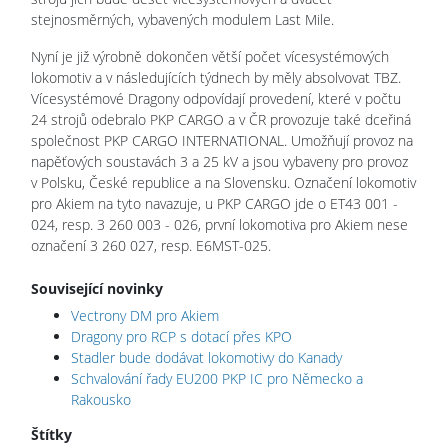
stejnosměrných, vybavených modulem Last Mile.
Nyní je již výrobně dokončen větší počet vícesystémových
lokomotiv a v následujících týdnech by měly absolvovat TBZ.
Vícesystémové Dragony odpovídají provedení, které v počtu
24 strojů odebralo PKP CARGO a v ČR provozuje také dceřiná
společnost PKP CARGO INTERNATIONAL. Umožňují provoz na
napěťových soustavách 3 a 25 kV a jsou vybaveny pro provoz
v Polsku, České republice a na Slovensku. Označení lokomotiv
pro Akiem na tyto navazuje, u PKP CARGO jde o ET43 001 -
024, resp. 3 260 003 - 026, první lokomotiva pro Akiem nese
označení 3 260 027, resp. E6MST-025.
Související novinky
Vectrony DM pro Akiem
Dragony pro RCP s dotací přes KPO
Stadler bude dodávat lokomotivy do Kanady
Schvalování řady EU200 PKP IC pro Německo a
Rakousko
Štítky