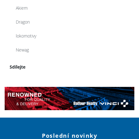
Akiem
Dragon
lokomotivy
Newag
Sdílejte
Poslední novinky