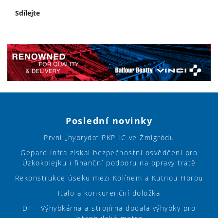
Sdílejte
Poslední novinky
První „hybryda“ PKP IC ve Żmigródu
Gepard Infra získal bezpečnostní osvědčení pro
Úzkokolejku i finanční podporu na opravy tratě
Rekonstrukce úseku mezi Kolínem a Kutnou Horou
Italo a konkurenční doložka
DT - Výhybkárna a strojírna dodala výhybky pro