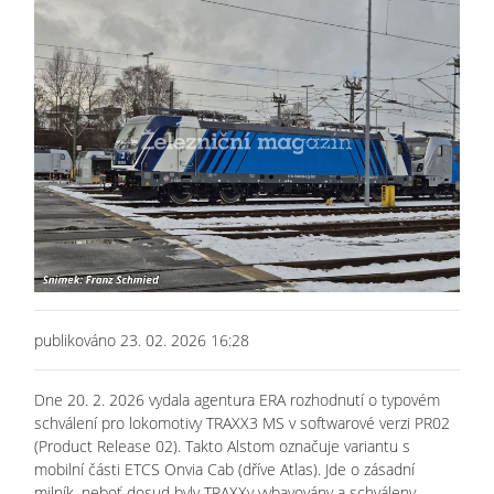
publikováno 23. 02. 2026 16:28
Dne 20. 2. 2026 vydala agentura ERA rozhodnutí o typovém
schválení pro lokomotivy TRAXX3 MS v softwarové verzi PR02
(Product Release 02). Takto Alstom označuje variantu s
mobilní části ETCS Onvia Cab (dříve Atlas). Jde o zásadní
milník, neboť dosud byly TRAXXy vybavovány a schváleny