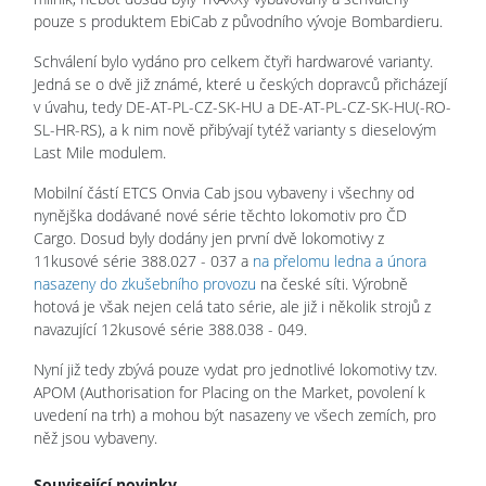
pouze s produktem EbiCab z původního vývoje Bombardieru.
Schválení bylo vydáno pro celkem čtyři hardwarové varianty.
Jedná se o dvě již známé, které u českých dopravců přicházejí
v úvahu, tedy DE-AT-PL-CZ-SK-HU a DE-AT-PL-CZ-SK-HU(-RO-
SL-HR-RS), a k nim nově přibývají tytéž varianty s dieselovým
Last Mile modulem.
Mobilní částí ETCS Onvia Cab jsou vybaveny i všechny od
nynějška dodávané nové série těchto lokomotiv pro ČD
Cargo. Dosud byly dodány jen první dvě lokomotivy z
11kusové série 388.027 - 037 a
na přelomu ledna a února
nasazeny do zkušebního provozu
na české síti. Výrobně
hotová je však nejen celá tato série, ale již i několik strojů z
navazující 12kusové série 388.038 - 049.
Nyní již tedy zbývá pouze vydat pro jednotlivé lokomotivy tzv.
APOM (Authorisation for Placing on the Market, povolení k
uvedení na trh) a mohou být nasazeny ve všech zemích, pro
něž jsou vybaveny.
Související novinky