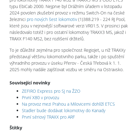
typu EbiCab 2000. Nejprve byl Drážním úřadem v listopadu
2024 povolen zkušební provoz v režimu Switch-On na české
železnici
pro nových šest lokomotiv
(1)388.219 - 224 RJ Pool,
které jsou v nejnovější softwarové verzi VR01.5. V prosinci pak
následovalo totéž i pro ostatní lokomotivy TRAXX3 MS, jakož i
TRAXX F140 MS2, bez rozlišení držitelů.
To je důležité zejména pro společnost RegioJet, u níž TRAXXy
představují většinu lokomotivního parku, takže i po spuštění
výhradního provozu v úseku Přerov - Česká Třebová k 1. 1.
2025 mohly nadále zajišťovat vozbu ve směru na Ostravsko.
Související novinky
ZEFIRO Express pro SJ na ŽZO
První X80 v provozu
Na provoz mezi Prahou a Milovicemi dohlíží ETCS
Stadler bude dodávat lokomotivy do Kanady
První sériový TRAXX pro ARF
Štítky