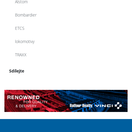
Alstom
Bombardier
ETCS
lokomotivy
TRAXX
Sdílejte