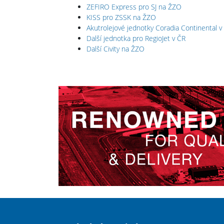
ZEFIRO Express pro SJ na ŽZO
KISS pro ZSSK na ŽZO
Akutrolejové jednotky Coradia Continental v
Další jednotka pro RegioJet v ČR
Další Civity na ŽZO