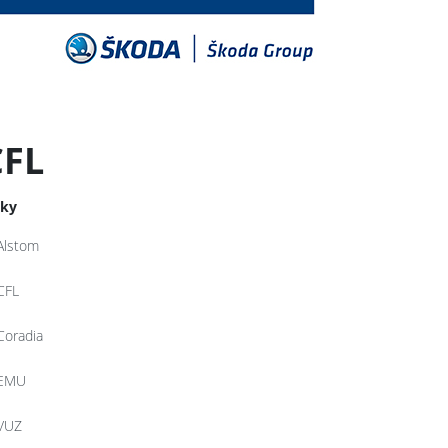
CFL
tky
Alstom
CFL
Coradia
EMU
VUZ