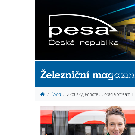
Úvod
Zkoušky jednotek Coradia Stream H