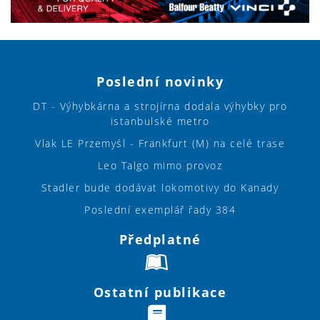
Poslední novinky
DT - Výhybkárna a strojírna dodala výhybky pro
istanbulské metro
Vlak LE Przemyśl - Frankfurt (M) na celé trase
Leo Talgo mimo provoz
Stadler bude dodávat lokomotivy do Kanady
Poslední exemplář řady 384
Předplatné
Ostatní publikace