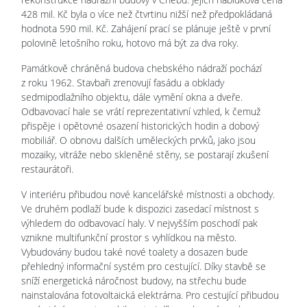
428 mil. Kč byla o více než čtvrtinu nižší než předpokládaná
hodnota 590 mil. Kč. Zahájení prací se plánuje ještě v první
polovině letošního roku, hotovo má být za dva roky.
Památkově chráněná budova chebského nádraží pochází
z roku 1962. Stavbaři zrenovují fasádu a obklady
sedmipodlažního objektu, dále vymění okna a dveře.
Odbavovací hale se vrátí reprezentativní vzhled, k čemuž
přispěje i opětovné osazení historických hodin a dobový
mobiliář. O obnovu dalších uměleckých prvků, jako jsou
mozaiky, vitráže nebo skleněné stěny, se postarají zkušení
restaurátoři.
V interiéru přibudou nové kancelářské místnosti a obchody.
Ve druhém podlaží bude k dispozici zasedací místnost s
výhledem do odbavovací haly. V nejvyšším poschodí pak
vznikne multifunkční prostor s vyhlídkou na město.
Vybudovány budou také nové toalety a dosazen bude
přehledný informační systém pro cestující. Díky stavbě se
sníží energetická náročnost budovy, na střechu bude
nainstalována fotovoltaická elektrárna. Pro cestující přibudou