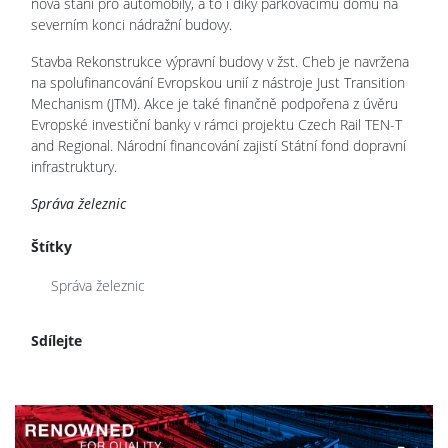
nová stání pro automobily, a to i díky parkovacímu domu na
severním konci nádražní budovy.
Stavba Rekonstrukce výpravní budovy v žst. Cheb je navržena
na spolufinancování Evropskou unií z nástroje Just Transition
Mechanism (JTM). Akce je také finančně podpořena z úvěru
Evropské investiční banky v rámci projektu Czech Rail TEN-T
and Regional. Národní financování zajistí Státní fond dopravní
infrastruktury.
Správa železnic
Štítky
Správa železnic
Sdílejte