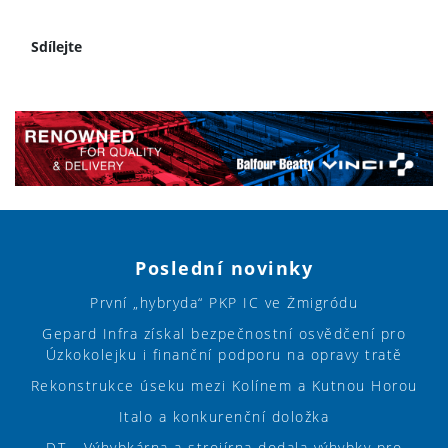
Sdílejte
Poslední novinky
První „hybryda“ PKP IC ve Żmigródu
Gepard Infra získal bezpečnostní osvědčení pro
Úzkokolejku i finanční podporu na opravy tratě
Rekonstrukce úseku mezi Kolínem a Kutnou Horou
Italo a konkurenční doložka
DT - Výhybkárna a strojírna dodala výhybky pro