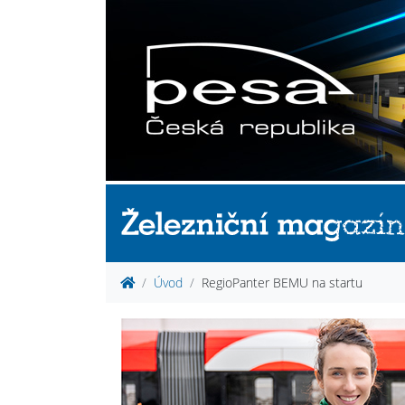
Úvod
RegioPanter BEMU na startu