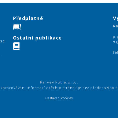
Předplatné
V
Ra
Ostatní publikace
K 
ase
76
te
y
Railway Public s.r.o.
í zpracovávání informací z těchto stránek je bez předchozího 
Nastavení cookies