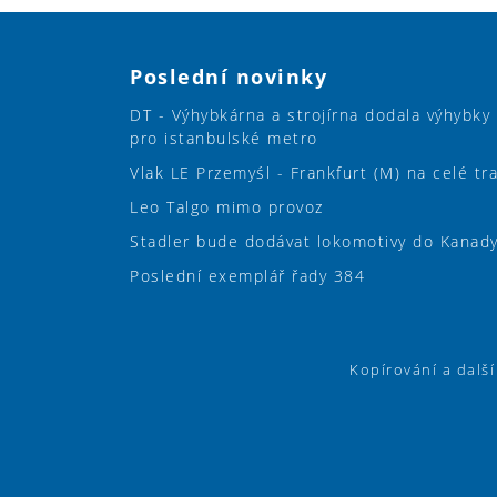
Poslední novinky
DT - Výhybkárna a strojírna dodala výhybky
pro istanbulské metro
Vlak LE Przemyśl - Frankfurt (M) na celé tr
Leo Talgo mimo provoz
Stadler bude dodávat lokomotivy do Kanad
Poslední exemplář řady 384
Kopírování a dalš