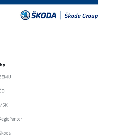
tky
BEMU
ČD
MSK
RegioPanter
Škoda