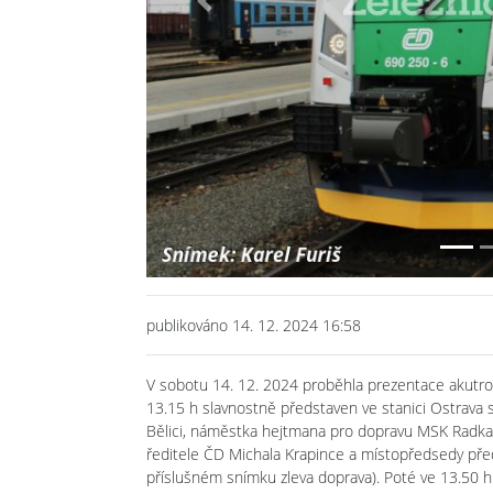
Previous
publikováno 14. 12. 2024 16:58
V sobotu 14. 12. 2024 proběhla prezentace akutrol
13.15 h slavnostně představen ve stanici Ostrava 
Bělici, náměstka hejtmana pro dopravu MSK Radka 
ředitele ČD Michala Krapince a místopředsedy př
příslušném snímku zleva doprava). Poté ve 13.50 h