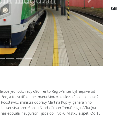
Next
Sdí
ejové jednotky řady 690. Tento RegioPanter byl nejprve od
střed, a to za účasti hejtmana Moravskoslezského kraje Josefa
Podstawky, ministra dopravy Martina Kupky, generálního
edstavenstva společnosti Škoda Group Tomáše Ignačáka (na
 následovala inaugurační jízda do Frýdku-Místku a zpět. Od 15.