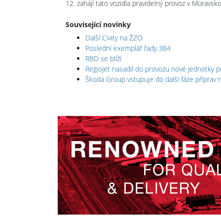
12. zahájí tato vozidla pravidelný provoz v Moravsk
Související novinky
Další Civity na ŽZO
Poslední exemplář řady 384
RBD se blíží
RegioJet nasadil do provozu nové jednotky p
Škoda Group vstupuje do další fáze příprav n