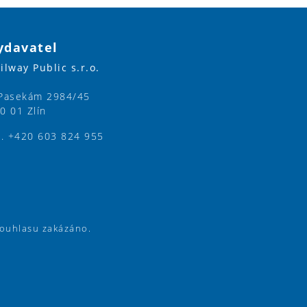
ydavatel
ilway Public s.r.o.
Pasekám 2984/45
0 01 Zlín
l. +420 603 824 955
souhlasu zakázáno.