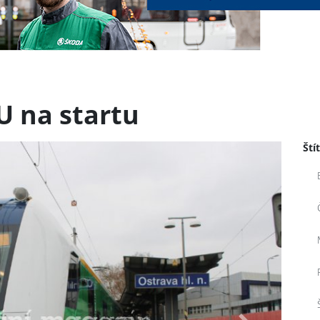
 na startu
Ští