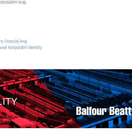
oslezském kraji.
ro Ústecký kraj
ové korporátní identity