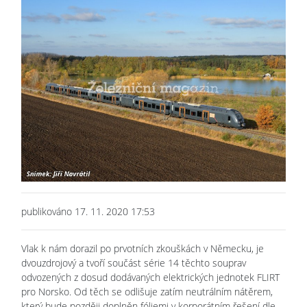
publikováno 17. 11. 2020 17:53
Vlak k nám dorazil po prvotních zkouškách v Německu, je
dvouzdrojový a tvoří součást série 14 těchto souprav
odvozených z dosud dodávaných elektrických jednotek FLIRT
pro Norsko. Od těch se odlišuje zatím neutrálním nátěrem,
který bude později doplněn fóliemi v korporátním řešení dle