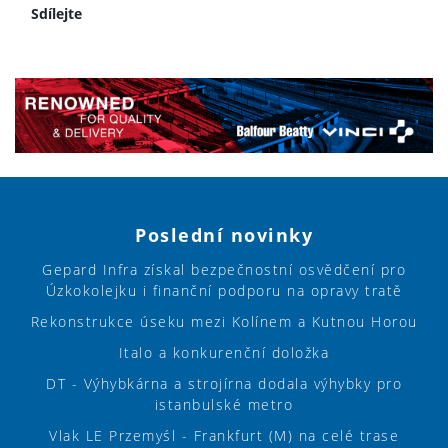
Sdílejte
Poslední novinky
Gepard Infra získal bezpečnostní osvědčení pro
Úzkokolejku i finanční podporu na opravy tratě
Rekonstrukce úseku mezi Kolínem a Kutnou Horou
Italo a konkurenční doložka
DT - Výhybkárna a strojírna dodala výhybky pro
istanbulské metro
Vlak LE Przemyśl - Frankfurt (M) na celé trase