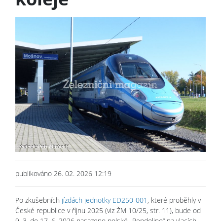
publikováno 26. 02. 2026 12:19
Po zkušebních
jízdách jednotky ED250-001
, které proběhly v
České republice v říjnu 2025 (viz ŽM 10/25, str. 11), bude od
9. 3. do 17. 6. 2026 nasazeno polské „Pendolino“ na vlacích