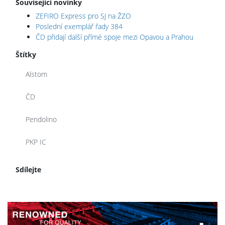
Související novinky
ZEFIRO Express pro SJ na ŽZO
Poslední exemplář řady 384
ČD přidají další přímé spoje mezi Opavou a Prahou
Štítky
Alstom
ČD
Pendolino
PKP IC
Sdílejte