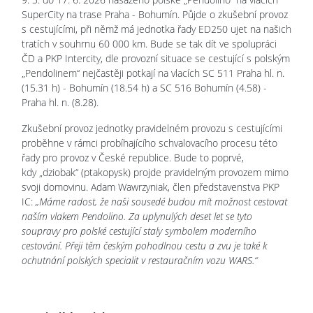
SuperCity na trase Praha - Bohumín. Půjde o zkušební provoz
s cestujícími, při němž má jednotka řady ED250 ujet na našich
tratích v souhrnu 60 000 km. Bude se tak dít ve spolupráci
ČD a PKP Intercity, dle provozní situace se cestující s polským
„Pendolinem“ nejčastěji potkají na vlacích SC 511 Praha hl. n.
(15.31 h) - Bohumín (18.54 h) a SC 516 Bohumín (4.58) -
Praha hl. n. (8.28).
Zkušební provoz jednotky pravidelném provozu s cestujícími
proběhne v rámci probíhajícího schvalovacího procesu této
řady pro provoz v České republice. Bude to poprvé,
kdy „dziobak“ (ptakopysk) projde pravidelným provozem mimo
svoji domovinu. Adam Wawrzyniak, člen představenstva PKP
IC:
„Máme radost, že naši sousedé budou mít možnost cestovat
naším vlakem Pendolino. Za uplynulých deset let se tyto
soupravy pro polské cestující staly symbolem moderního
cestování. Přeji těm českým pohodlnou cestu a zvu je také k
ochutnání polských specialit v restauračním vozu WARS.“