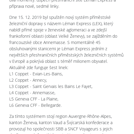
příprava nové, sedmé linky.
Dne 15. 12. 2019 byl spuštěn nový systém příměstské
železniční dopravy s názvem Léman Express (LEX), který
nabídl přímé spoje v ženevské aglomeraci a ve zdejší
frankofonní oblasti (oblast Velké Ženevy), se zajížděním do
francouzské obce Annemasse. S momentálně 45
obsluhovanými stanicemi je Léman Express jedním z
největších přeshraničních příměstských železničních systémů
v Evropě a pokrývá oblast s téměř milionem obyvatel.
Aktuálně zde funguje šest linek:
L1 Coppet - Evian-Les-Bains,
L2 Coppet - Annecy,
L3 Coppet - Saint Gervais les Bains Le Fayet,
L4 Coppet - Annemasse,
L5 Geneva CFF - La Plaine,
L6 Geneva CFF - Bellegarde.
Za tímto systémem stojí region Auvergne-Rhône-Alpes,
kanton Ženeva, kanton Vaud a Švýcarská konfederace a
provozují ho společnosti SBB a SNCF Voyageurs s jejich