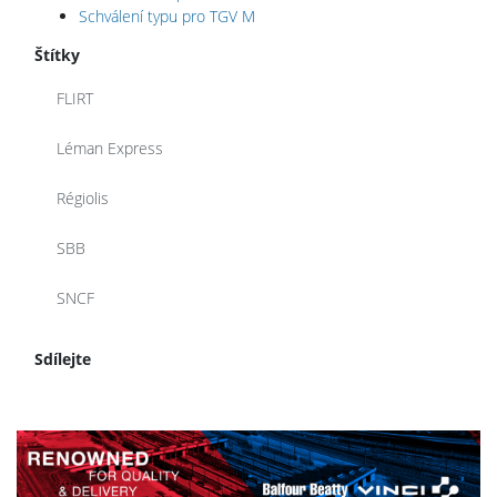
Schválení typu pro TGV M
Štítky
FLIRT
Léman Express
Régiolis
SBB
SNCF
Sdílejte