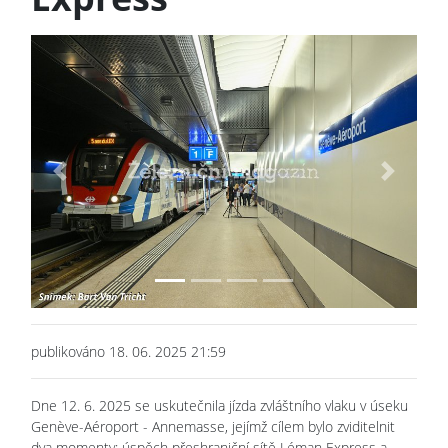
Previous
Next
publikováno 18. 06. 2025 21:59
Dne 12. 6. 2025 se uskutečnila jízda zvláštního vlaku v úseku
Genève-Aéroport - Annemasse, jejímž cílem bylo zviditelnit
dva momenty: úspěch přeshraniční sítě Léman Express a