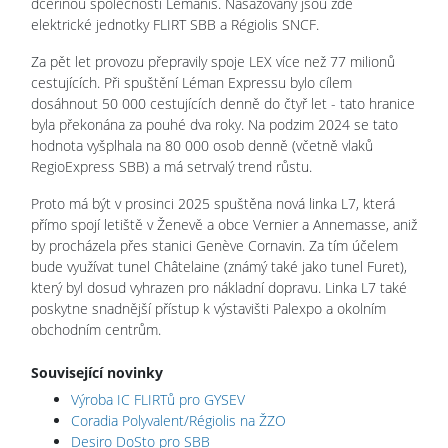
dceřinou společností Lémanis. Nasazovány jsou zde
elektrické jednotky FLIRT SBB a Régiolis SNCF.
Za pět let provozu přepravily spoje LEX více než 77 milionů
cestujících. Při spuštění Léman Expressu bylo cílem
dosáhnout 50 000 cestujících denně do čtyř let - tato hranice
byla překonána za pouhé dva roky. Na podzim 2024 se tato
hodnota vyšplhala na 80 000 osob denně (včetně vlaků
RegioExpress SBB) a má setrvalý trend růstu.
Proto má být v prosinci 2025 spuštěna nová linka L7, která
přímo spojí letiště v Ženevě a obce Vernier a Annemasse, aniž
by procházela přes stanici Genève Cornavin. Za tím účelem
bude využívat tunel Châtelaine (známý také jako tunel Furet),
který byl dosud vyhrazen pro nákladní dopravu. Linka L7 také
poskytne snadnější přístup k výstavišti Palexpo a okolním
obchodním centrům.
Související novinky
Výroba IC FLIRTů pro GYSEV
Coradia Polyvalent/Régiolis na ŽZO
Desiro DoSto pro SBB