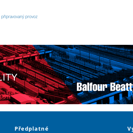
 připravovaný provoz
Předplatné
V