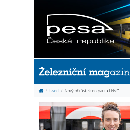
Úvod
Nový přírůstek do parku LNVG