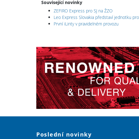
Související novinky
ZEFIRO Express pro SJ na ŽZO
Leo Express Slovakia představí jednotku pro
První iLinty v pravidelném provozu
Poslední novinky