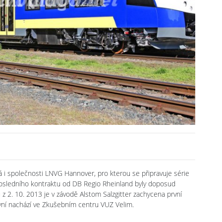
á i společnosti LNVG Hannover, pro kterou se připravuje série
 posledního kontraktu od DB Regio Rheinland byly doposud
z 2. 10. 2013 je v závodě Alstom Salzgitter zachycena první
yní nachází ve Zkušebním centru VUZ Velim.