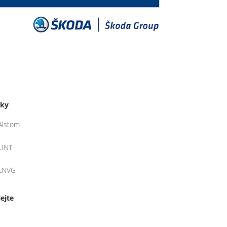
tky
Alstom
LINT
LNVG
lejte