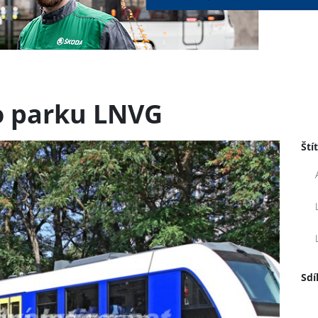
o parku LNVG
Ští
Sdí