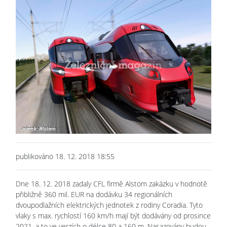
publikováno 18. 12. 2018 18:55
Dne 18. 12. 2018 zadaly CFL firmě Alstom zakázku v hodnotě
přibližně 360 mil. EUR na dodávku 34 regionálních
dvoupodlažních elektrických jednotek z rodiny Coradia. Tyto
vlaky s max. rychlostí 160 km/h mají být dodávány od prosince
2021, a to ve verzích o délce 80 a 160 m. Nasazovány budou