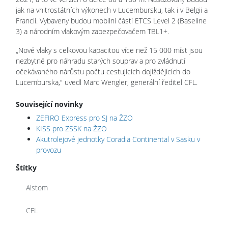
jak na vnitrostátních výkonech v Lucembursku, tak i v Belgii a
Francii. Vybaveny budou mobilní částí ETCS Level 2 (Baseline
3) a národním vlakovým zabezpečovačem TBL1+.
„Nové vlaky s celkovou kapacitou více než 15 000 míst jsou
nezbytné pro náhradu starých souprav a pro zvládnutí
očekávaného nárůstu počtu cestujících dojíždějících do
Lucemburska," uvedl Marc Wengler, generální ředitel CFL.
Související novinky
ZEFIRO Express pro SJ na ŽZO
KISS pro ZSSK na ŽZO
Akutrolejové jednotky Coradia Continental v Sasku v
provozu
Štítky
Alstom
CFL