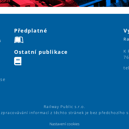
Předplatné
V
Ra
u
Ostatní publikace
K 
76
te
ase
Railway Public s.r.o.
í zpracovávání informací z těchto stránek je bez předchozího 
Nastavení cookies