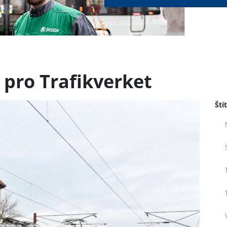
 pro Trafikverket
Ští