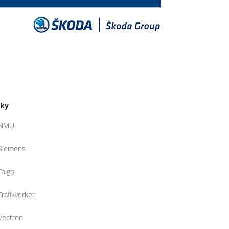
tky
NMU
Siemens
Talgo
Trafikverket
Vectron