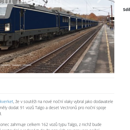
Next
Sdí
ikverket
, že v soutěži na nové noční vlaky vybral jako dodavatele
 měly dodat 91 vozů Talgo a deset Vectronů pro noční spoje
.
konec zahrnuje celkem 162 vozů typu Talgo, z nichž bude