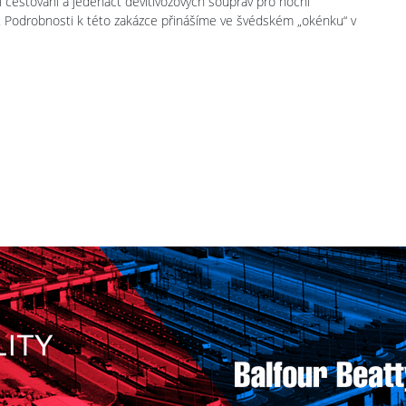
cestování a jedenáct devítivozových souprav pro noční
h. Podrobnosti k této zakázce přinášíme ve švédském „okénku“ v