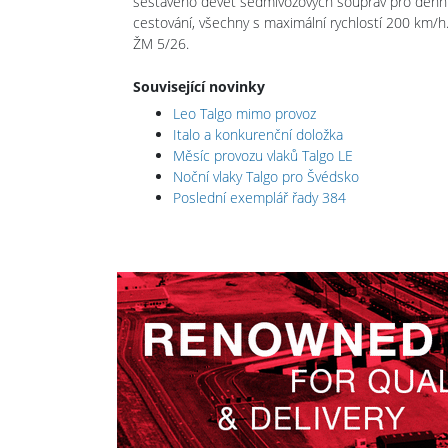
sestaveno devět sedmivozových souprav pro denní 
cestování, všechny s maximální rychlostí 200 km/
ŽM 5/26.
Související novinky
Leo Talgo mimo provoz
Italo a konkurenční doložka
Měsíc provozu vlaků Talgo LE
Noční vlaky Talgo pro Švédsko
Poslední exemplář řady 384