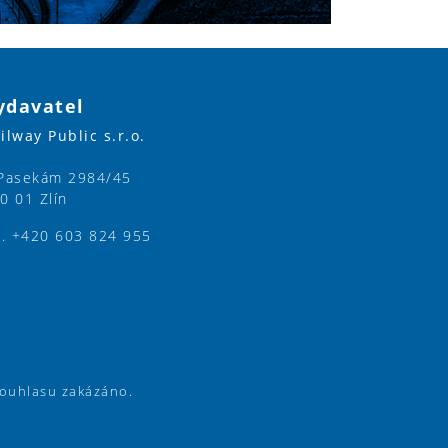
ydavatel
ilway Public s.r.o.
Pasekám 2984/45
0 01 Zlín
l. +420 603 824 955
souhlasu zakázáno.