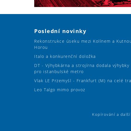
Poslední novinky
Rekonstrukce úseku mezi Kolínem a Kutno
Horou
Italo a konkurenční doložka
DT - Výhybkárna a strojírna dodala výhybky
pro istanbulské metro
Vlak LE Przemyśl - Frankfurt (M) na celé tr
Leo Talgo mimo provoz
Kopírování a dalš