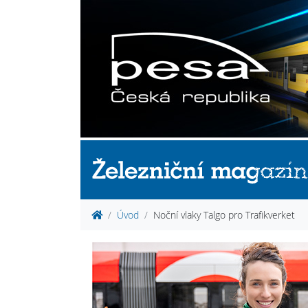
Úvod
Noční vlaky Talgo pro Trafikverket