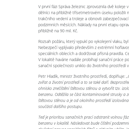
V první fázi Správa železnic zprovoznila dvě kolej
dělníci na přibližně třísetmetrovém úseku položili n
trakčního vedení a troleje a obnovili zabezpečovac
podzimních měsících. Náklady na první etapu oprav 
přibližně na 90 mil. Kč.
Rozsah požáru, který vypukl po vykolejení vlaku, byl
Nebezpečí vyplývalo především z extrémní hořlavost
speciálních oblecích a dodržovat přísná pravidla. 
V lokalitě havárie nadále probíhají sanační práce
sanační společnosti uniklo do životního prostředí 
Petr Hladík, ministr životního prostředí, doplňuje:
„O
zvířat a životní prostředí a to se také daří. Bezprostř
ohnisko znečištění štětovou stěnou a vytvořit tzv. iz
benzenu. Odtěžila se část kontaminované strusky a ze
štětovou stěnou a je od okolního prostředí izolov
součástí dalšího postupu.
Teď je prioritou sanačních prací odstranit volnou fáz
benzenu v lokalitě. Následovat bude čištění podzem