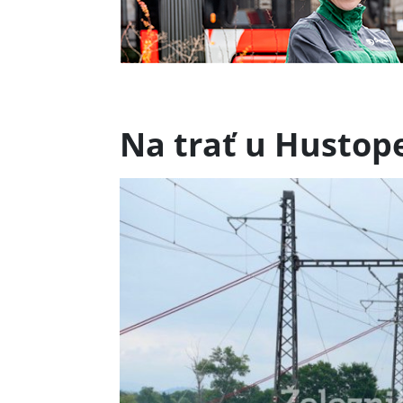
Na trať u Hustope