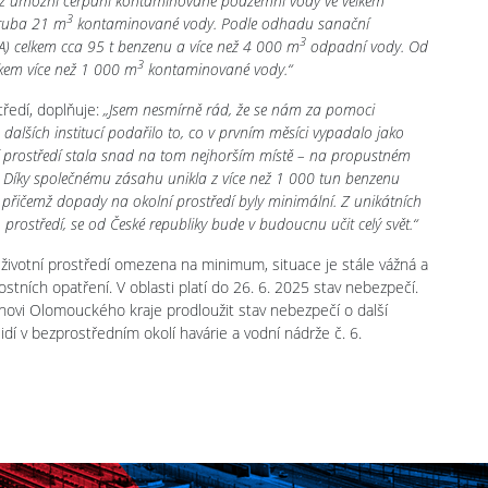
, jež umožní čerpání kontaminované podzemní vody ve velkém
3
zhruba 21 m
kontaminované vody. Podle odhadu sanační
3
EZA) celkem cca 95 t benzenu a více než 4 000 m
odpadní vody. Od
3
lkem více než 1 000 m
kontaminované vody.“
ředí, doplňuje:
„Jsem nesmírně rád, že se nám za pomoci
alších institucí podařilo to, co v prvním měsíci vypadalo jako
ní prostředí stala snad na tom nejhorším místě – na propustném
 Díky společnému zásahu unikla z více než 1 000 tun benzenu
přičemž dopady na okolní prostředí byly minimální. Z unikátních
 prostředí, se od České republiky bude v budoucnu učit celý svět.“
í životní prostředí omezena na minimum, situace je stále vážná a
stních opatření. V oblasti platí do 26. 6. 2025 stav nebezpečí.
novi Olomouckého kraje prodloužit stav nebezpečí o další
idí v bezprostředním okolí havárie a vodní nádrže č. 6.