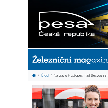
Úvod
Na trať u Hustopečí nad Bečvou se vr