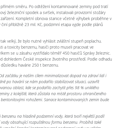
e v přímém směru. Po odtěžení kontaminované zeminy pod tratí
ový železniční spodek a svršek, instalovali provizorní stožáry
í zařízení. Kompletní obnova stanice včetně výhybek proběhne v
činí přibližně 23 mil. Kč, podzimní etapa vyjde podle plánů
 tak velký, že bylo nutné vyhlásit zvláštní stupeň poplachu.
i a toxicity benzenu, hasiči proto museli pracovat ve
Celkem se u zásahu vystřídalo téměř 450 hasičů Správy železnic.
 pod dohledem České inspekce životního prostředí. Podle odhadu
v důsledku havárie 250 t benzenu.
d začátku je naším cílem minimalizovat dopad na zdraví lidí i
edně po havárii se nám podařilo stabilizovat situaci, uzavřít
olovanou oblast, kde se podařilo zachytit přes 98 % uniklého
miny z kolejiště, která zůstala na místě prostoru ohraničeného
ána bentonitovými rohožemi. Sanace kontaminovaných zemin bude
i benzenu na hladině podzemní vody, která tvoří největší podíl
ní vody obsahující rozpuštěnou formu benzenu. Probíhá také