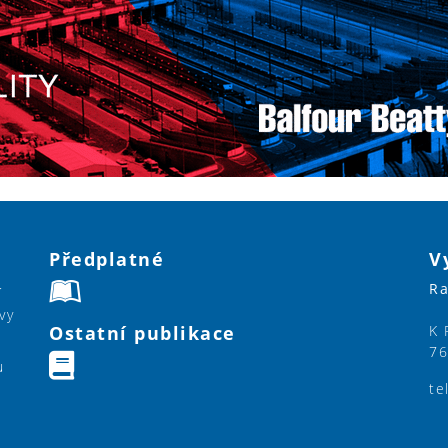
Předplatné
V
Ra
í
vy
Ostatní publikace
K 
76
u
te