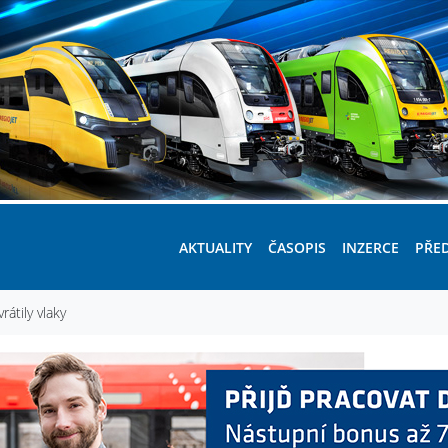
AKTUALITY
ČASOPIS
INZERCE
PŘE
átily vlaky