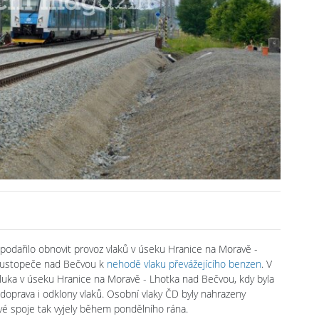
 podařilo obnovit provoz vlaků v úseku Hranice na Moravě -
e Hustopeče nad Bečvou k
nehodě vlaku převážejícího benzen
. V
výluka v úseku Hranice na Moravě - Lhotka nad Bečvou, kdy byla
prava i odklony vlaků. Osobní vlaky ČD byly nahrazeny
ové spoje tak vyjely během pondělního rána.