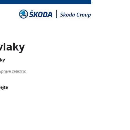
vlaky
tky
Správa železnic
lejte