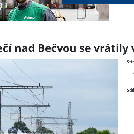
čí nad Bečvou se vrátily 
Ští
Sdí