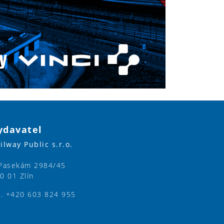
ydavatel
ilway Public s.r.o.
Pasekám 2984/45
0 01 Zlín
l. +420 603 824 955