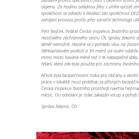
zkušební provoz speciálních filtrů s aktivním uhlím
objemu. Za hodinu zvládnou filtry s uhlím vyčistit 
společnosti se odvezlo k likvidaci (do společnosti D
zahájení provozu prošlo přes sanační technologii ce
Petr Bejček, ředitel České inspekce životního prost
Hasičského záchranného sboru ČR, Správy železnic a d
téměř nemožné. Havárie se z pohledu vlivu na život
štěrkopískovém podloží a 30 metrů od vodní nádrže.
mimo místo havárie méně než 3 % nebezpečné látky, 
řešení, která zde byla použita pro záchranu životního
Ačkoli byla bezpečnostní rizika pro občany a okoln
práce v lokalitě musí probíhat za přísných bezpečno
Česká inspekce životního prostředí navrhla hejtma
měsíc. Do odvolání je stále zakázán vstup a pohyb l
Správa železnic, ČD