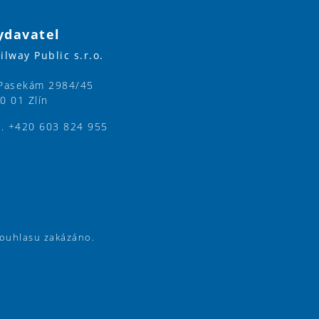
ydavatel
ilway Public s.r.o.
Pasekám 2984/45
0 01 Zlín
l. +420 603 824 955
souhlasu zakázáno.