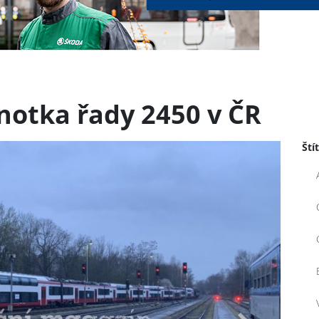
otka řady 2450 v ČR
Ští