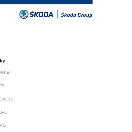
tky
Alstom
CFL
Coradia
EMU
VUZ