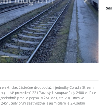
Next
Sdí
na elektrické, částečně dvoupodlažní jednotky Coradia Stream
nuje dvě provedení: 22 třívozových souprav řady 2400 v délce
podrobně jsme je popsali v ŽM 3/23, str. 29). Dnes ve
2451, tedy první šestivozová, a jejím cílem je Zkušební