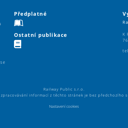
Předplatné
V
Ra
u
Ostatní publikace
K 
76
te
ase
Railway Public s.r.o.
í zpracovávání informací z těchto stránek je bez předchozího 
Nastavení cookies