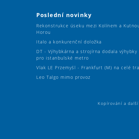
Poslední novinky
Rekonstrukce úseku mezi Kolínem a Kutno
Horou
Italo a konkurenční doložka
DT - Výhybkárna a strojírna dodala výhybky
pro istanbulské metro
Vlak LE Przemyśl - Frankfurt (M) na celé tr
Leo Talgo mimo provoz
Kopírování a dalš