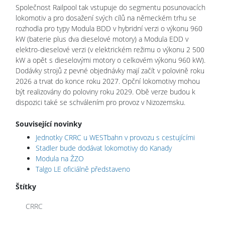
Společnost Railpool tak vstupuje do segmentu posunovacích
lokomotiv a pro dosažení svých cílů na německém trhu se
rozhodla pro typy Modula BDD v hybridní verzi o výkonu 960
kW (baterie plus dva dieselové motory) a Modula EDD v
elektro-dieselové verzi (v elektrickém režimu o výkonu 2 500
kW a opět s dieselovými motory o celkovém výkonu 960 kW).
Dodávky strojů z pevné objednávky mají začít v polovině roku
2026 a trvat do konce roku 2027. Opční lokomotivy mohou
být realizovány do poloviny roku 2029. Obě verze budou k
dispozici také se schválením pro provoz v Nizozemsku.
Související novinky
Jednotky CRRC u WESTbahn v provozu s cestujícími
Stadler bude dodávat lokomotivy do Kanady
Modula na ŽZO
Talgo LE oficiálně představeno
Štítky
CRRC