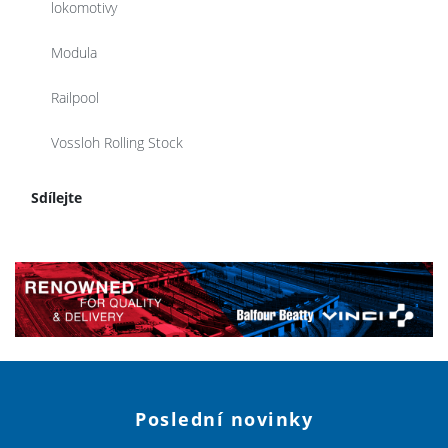
lokomotivy
Modula
Railpool
Vossloh Rolling Stock
Sdílejte
Poslední novinky