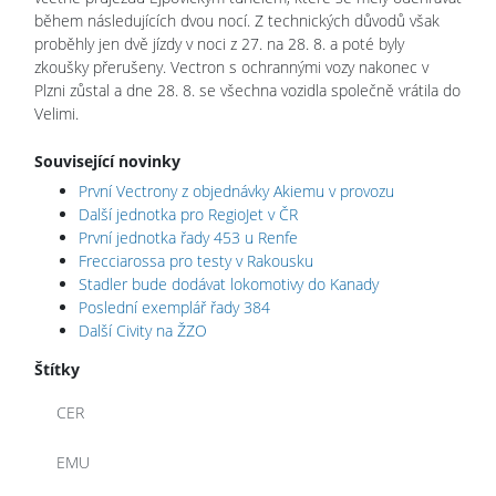
během následujících dvou nocí. Z technických důvodů však
proběhly jen dvě jízdy v noci z 27. na 28. 8. a poté byly
zkoušky přerušeny. Vectron s ochrannými vozy nakonec v
Plzni zůstal a dne 28. 8. se všechna vozidla společně vrátila do
Velimi.
Související novinky
První Vectrony z objednávky Akiemu v provozu
Další jednotka pro RegioJet v ČR
První jednotka řady 453 u Renfe
Frecciarossa pro testy v Rakousku
Stadler bude dodávat lokomotivy do Kanady
Poslední exemplář řady 384
Další Civity na ŽZO
Štítky
CER
EMU