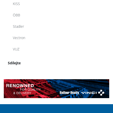
KISS
ÖBB
Stadler
Vectron
VUZ
Sdílejte