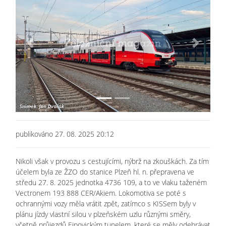
Previous
Next
publikováno 27. 08. 2025 20:12
Nikoli však v provozu s cestujícími, nýbrž na zkouškách. Za tím
účelem byla ze ŽZO do stanice Plzeň hl. n. přepravena ve
středu 27. 8. 2025 jednotka 4736 109, a to ve vlaku taženém
Vectronem 193 888 CER/Akiem. Lokomotiva se poté s
ochrannými vozy měla vrátit zpět, zatímco s KISSem byly v
plánu jízdy vlastní silou v plzeňském uzlu různými směry,
včetně průjezdů Ejpovickým tunelem, které se měly odehrávat