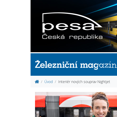
Úvod
Interiér nových souprav Nightjet