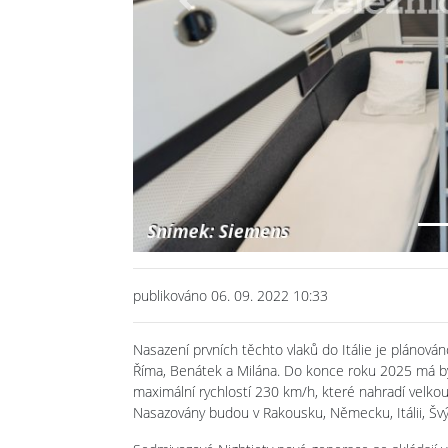
Previous
publikováno 06. 09. 2022 10:33
Nasazení prvních těchto vlaků do Itálie je plánová
Říma, Benátek a Milána. Do konce roku 2025 má bý
maximální rychlostí 230 km/h, které nahradí velko
Nasazovány budou v Rakousku, Německu, Itálii, Šv