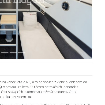
Next
no na konec léta 2023, a to na spojích z Vídně a Mnichova do
t v provozu celkem 33 těchto netrakčních jednotek s
u část stávajících lokomotivou tažených souprav ÖBB.
ýcarsku a Nizozemsku.