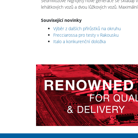
Sedmivozové Nightjety nové generace se skládají vžd
lehátkových vozů a dvou lůžkových vozů. Maximální
Související novinky
Výběr z dalších přírůstků na okruhu
Frecciarossa pro testy v Rakousku
Italo a konkurenční doložka