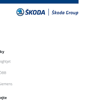
tky
nightjet
ÖBB
Siemens
lejte