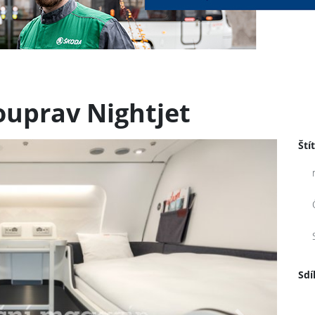
ouprav Nightjet
Ští
Sdí