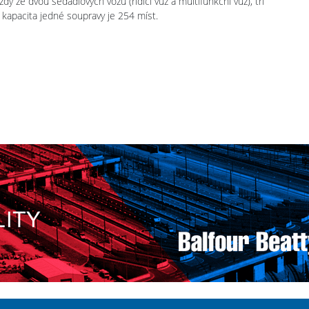
y ze dvou sedadlových vozů (řídicí vůz a multifunkční vůz), tří
 kapacita jedné soupravy je 254 míst.