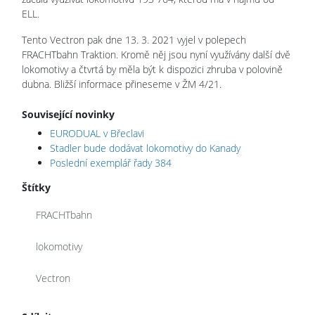
ELL.
Tento Vectron pak dne 13. 3. 2021 vyjel v polepech
FRACHTbahn Traktion. Kromě něj jsou nyní využívány další dvě
lokomotivy a čtvrtá by měla být k dispozici zhruba v polovině
dubna. Bližší informace přineseme v ŽM 4/21.
Související novinky
EURODUAL v Břeclavi
Stadler bude dodávat lokomotivy do Kanady
Poslední exemplář řady 384
Štítky
FRACHTbahn
lokomotivy
Vectron