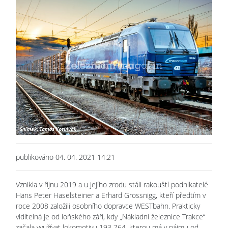
publikováno 04. 04. 2021 14:21
Vznikla v říjnu 2019 a u jejího zrodu stáli rakouští podnikatelé
Hans Peter Haselsteiner a Erhard Grossnigg, kteří předtím v
roce 2008 založili osobního dopravce WESTbahn. Prakticky
viditelná je od loňského září, kdy „Nákladní železnice Trakce“
začala využívat lokomotivu 193 764, kterou má v nájmu od