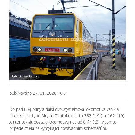
publikováno 27. 01. 2026 16:01
Do parku RJ přibyla další dvousystémová lokomotiva vzniklá
rekonstrukcí „peršingu“. Tentokrát je to 362.219 (ex 162.119).
A i tentokrát dostala lokomotiva netradiční nátěr, v tomto
případě zcela se vymykající dosavadním schématům.