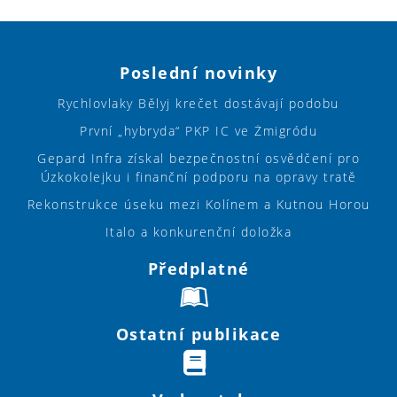
Poslední novinky
Rychlovlaky Bělyj krečet dostávají podobu
První „hybryda“ PKP IC ve Żmigródu
Gepard Infra získal bezpečnostní osvědčení pro
Úzkokolejku i finanční podporu na opravy tratě
Rekonstrukce úseku mezi Kolínem a Kutnou Horou
Italo a konkurenční doložka
Předplatné
Ostatní publikace