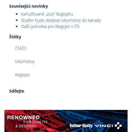
Související novinky
Kamuflované „eso“ RegioJetu
Stadler bude dodávat lokomotivy do Kanady
Další jednotka pro RegioJet v ČR
Štítky
ČMŽO
lokomotivy
RegioJet
Sdílejte