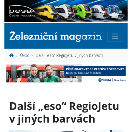
Úvod
Další „eso“ RegioJetu v jiných barvách
Další „eso“ RegioJetu
v jiných barvách