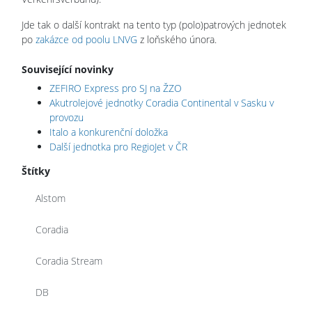
Jde tak o další kontrakt na tento typ (polo)patrových jednotek
po
zakázce od poolu LNVG
z loňského února.
Související novinky
ZEFIRO Express pro SJ na ŽZO
Akutrolejové jednotky Coradia Continental v Sasku v
provozu
Italo a konkurenční doložka
Další jednotka pro RegioJet v ČR
Štítky
Alstom
Coradia
Coradia Stream
DB