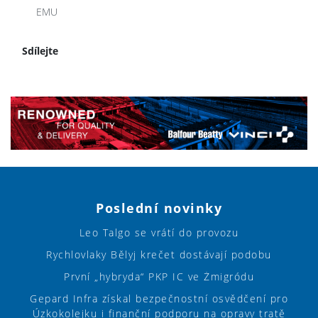
EMU
Sdílejte
Poslední novinky
Leo Talgo se vrátí do provozu
Rychlovlaky Bělyj krečet dostávají podobu
První „hybryda“ PKP IC ve Żmigródu
Gepard Infra získal bezpečnostní osvědčení pro
Úzkokolejku i finanční podporu na opravy tratě