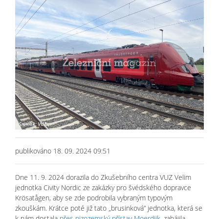
publikováno 18. 09. 2024 09:51
Dne 11. 9. 2024 dorazila do Zkušebního centra VUZ Velim
jednotka Civity Nordic ze zakázky pro švédského dopravce
Krösatågen, aby se zde podrobila vybraným typovým
zkouškám. Krátce poté již tato „brusinková“ jednotka, která se
k nám dostala
přes nizozemský přístav Moerdijk
, zahájila