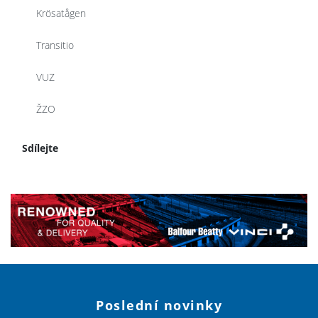
Krösatågen
Transitio
VUZ
ŽZO
Sdílejte
Poslední novinky