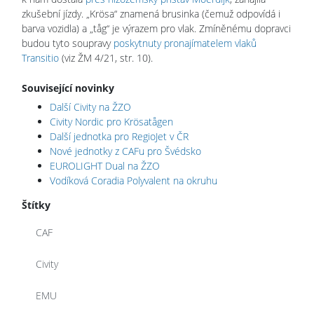
zkušební jízdy. „Krösa“ znamená brusinka (čemuž odpovídá i
barva vozidla) a „tåg“ je výrazem pro vlak. Zmíněnému dopravci
budou tyto soupravy
poskytnuty pronajímatelem vlaků
Transitio
(viz ŽM 4/21, str. 10).
Související novinky
Další Civity na ŽZO
Civity Nordic pro Krösatågen
Další jednotka pro RegioJet v ČR
Nové jednotky z CAFu pro Švédsko
EUROLIGHT Dual na ŽZO
Vodíková Coradia Polyvalent na okruhu
Štítky
CAF
Civity
EMU