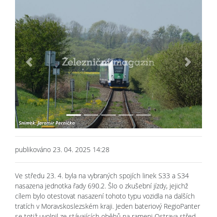
Previous
Next
publikováno 23. 04. 2025 14:28
Ve středu 23. 4. byla na vybraných spojích linek S33 a S34
nasazena jednotka řady 690.2. Šlo o zkušební jízdy, jejichž
cílem bylo otestovat nasazení tohoto typu vozidla na dalších
tratích v Moravskoslezském kraji. Jeden bateriový RegioPanter
se totiž uvolnil ze stávajících oběhů na rameni Ostrava střed -