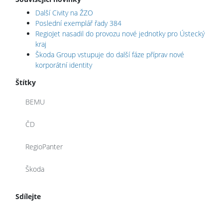
Další Civity na ŽZO
Poslední exemplář řady 384
RegioJet nasadil do provozu nové jednotky pro Ústecký
kraj
Škoda Group vstupuje do další fáze příprav nové
korporátní identity
Štítky
BEMU
ČD
RegioPanter
Škoda
Sdílejte