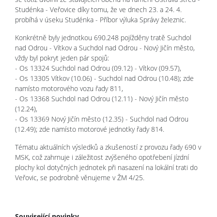
Studénka - Veřovice díky tomu, že ve dnech 23. a 24. 4.
probíhá v úseku Studénka - Příbor výluka Správy železnic.
Konkrétně byly jednotkou 690.248 pojížděny tratě Suchdol
nad Odrou - Vítkov a Suchdol nad Odrou - Nový Jičín město,
vždy byl pokryt jeden pár spojů:
- Os 13324 Suchdol nad Odrou (09.12) - Vítkov (09.57),
- Os 13305 Vítkov (10.06) - Suchdol nad Odrou (10.48); zde
namísto motorového vozu řady 811,
- Os 13368 Suchdol nad Odrou (12.11) - Nový Jičín město
(12.24),
- Os 13369 Nový Jičín město (12.35) - Suchdol nad Odrou
(12.49); zde namísto motorové jednotky řady 814.
Tématu aktuálních výsledků a zkušeností z provozu řady 690 v
MSK, což zahrnuje i záležitost zvýšeného opotřebení jízdní
plochy kol dotyčných jednotek při nasazení na lokální trati do
Veřovic, se podrobně věnujeme v ŽM 4/25.
Související novinky