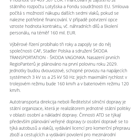
státního rozpočtu Lotyšska a Fondu soudržnosti EU. Smlouva
počítá s možností nákupu dalších sedmi vlaků, pokud se
nalezne potřebné financování. V případě potvrzení opce
vzroste hodnota kontraktu, vč. náhradních dílů a školení
personálu, na téměř 160 mil. EUR.
Výběrové řízení probíhalo tři roky a zapojily se do něj
společnosti CAF, Stadler Polska a sdružení ŠKODA
TRANSPORTATION - ŠKODA VAGONKA. Nasazení prvních
RegioPanterů je plánováno na první polovinu roku 2029.
Jednotky budou dvouvozové, schopné provozu na napájecích
systémech 3 kV ss a 25 kV 50 Hz. Jejich maximální rychlost v
trolejovém režimu bude 160 km/h a v bateriovém režimu 120
km/h.
Autotransporta direkcija neboli Ředitelství silniční dopravy je
státní organizace, která je realizátorem jednotné státní politiky
v oblasti osobní a nákladní dopravy. Činnosti ATD se týkají
především plánování veřejné dopravy (v osobní dopravě se to
týká autobusů a vlaků), vydávání licencí pro komerční přepravu
zboží a cestujících a vydávání povolení pro mezinárodní