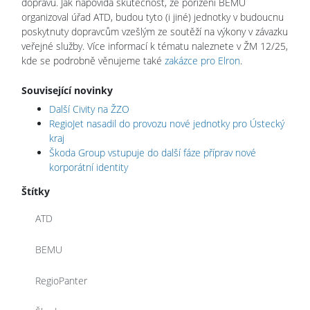
dopravu. Jak napovídá skutečnost, že pořízení BEMU
organizoval úřad ATD, budou tyto (i jiné) jednotky v budoucnu
poskytnuty dopravcům vzešlým ze soutěží na výkony v závazku
veřejné služby. Více informací k tématu naleznete v ŽM 12/25,
kde se podrobně věnujeme také
zakázce pro Elron
.
Související novinky
Další Civity na ŽZO
RegioJet nasadil do provozu nové jednotky pro Ústecký
kraj
Škoda Group vstupuje do další fáze příprav nové
korporátní identity
Štítky
ATD
BEMU
RegioPanter