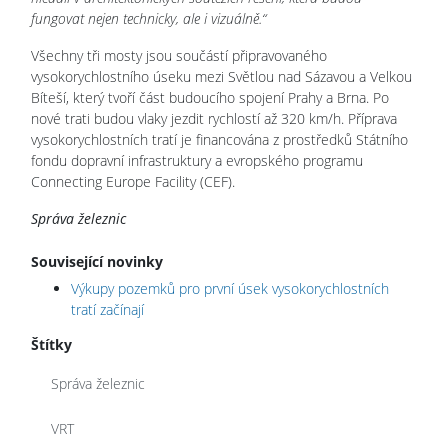
fungovat nejen technicky, ale i vizuálně.“
Všechny tři mosty jsou součástí připravovaného
vysokorychlostního úseku mezi Světlou nad Sázavou a Velkou
Bíteší, který tvoří část budoucího spojení Prahy a Brna. Po
nové trati budou vlaky jezdit rychlostí až 320 km/h. Příprava
vysokorychlostních tratí je financována z prostředků Státního
fondu dopravní infrastruktury a evropského programu
Connecting Europe Facility (CEF).
Správa železnic
Související novinky
Výkupy pozemků pro první úsek vysokorychlostních
tratí začínají
Štítky
Správa železnic
VRT