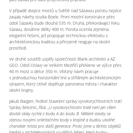
V případě dvojice mostů u Světlé nad Sázavou porotu nejvíce
zaujaly návrhy studia Boele. První mostní konstrukce přes
údolí Sázavky bude dlouhá 535 m. Druhá, překonávající řeku
Sázavu, dosáhne délky 400 m. Porota ocenila zejména
elegantní řešení, jež propojuje technickou efektivitu s
architektonickou kvalitou a přirozeně reaguje na okolní
prostředí.
Ve druhé soutěži uspěly společnosti Blank architekti a AZ
GEO. Údolí Oslavy ve Velkém Meziříčí překlene ve výšce přes
40 m most o délce 350 m. Vítězný návrh pracuje
s jednoduchou horizontální linií a střídmým architektonickým
výrazem, který citlivě doplňuje panorama města i charakter
okolní krajiny.
Jakub Bazgier, ředitel Stavební správy vysokorychlostních tratí
Správy železnic, říká: „
U vysokorychlostní tratě není jen cílem
dostat vlaky rychle z bodu A do bodu B. Některé stavby se
stanou novými orientačními body v krajině a budou utvářet
charakter místa pro další generace. Proto jsme u těchto objektů
hledali v architektonických soutěžích řešení, která budou