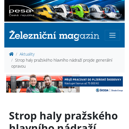
Aktuality
Strop haly pražského hlavního nádraží projde generální
opravou
Strop haly pražského
hlavního nádraží