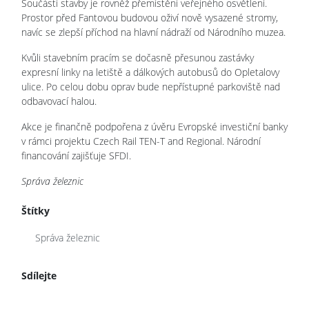
Součástí stavby je rovněž přemístění veřejného osvětlení.
Prostor před Fantovou budovou oživí nově vysazené stromy,
navíc se zlepší příchod na hlavní nádraží od Národního muzea.
Kvůli stavebním pracím se dočasně přesunou zastávky
expresní linky na letiště a dálkových autobusů do Opletalovy
ulice. Po celou dobu oprav bude nepřístupné parkoviště nad
odbavovací halou.
Akce je finančně podpořena z úvěru Evropské investiční banky
v rámci projektu Czech Rail TEN-T and Regional. Národní
financování zajišťuje SFDI.
Správa železnic
Štítky
Správa železnic
Sdílejte