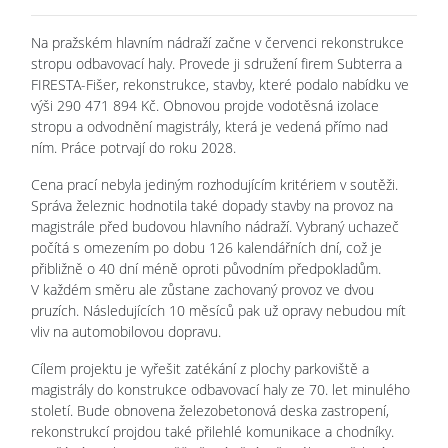
Na pražském hlavním nádraží začne v červenci rekonstrukce
stropu odbavovací haly. Provede ji sdružení firem Subterra a
FIRESTA-Fišer, rekonstrukce, stavby, které podalo nabídku ve
výši 290 471 894 Kč. Obnovou projde vodotěsná izolace
stropu a odvodnění magistrály, která je vedená přímo nad
ním. Práce potrvají do roku 2028.
Cena prací nebyla jediným rozhodujícím kritériem v soutěži.
Správa železnic hodnotila také dopady stavby na provoz na
magistrále před budovou hlavního nádraží. Vybraný uchazeč
počítá s omezením po dobu 126 kalendářních dní, což je
přibližně o 40 dní méně oproti původním předpokladům.
V každém směru ale zůstane zachovaný provoz ve dvou
pruzích. Následujících 10 měsíců pak už opravy nebudou mít
vliv na automobilovou dopravu.
Cílem projektu je vyřešit zatékání z plochy parkoviště a
magistrály do konstrukce odbavovací haly ze 70. let minulého
století. Bude obnovena železobetonová deska zastropení,
rekonstrukcí projdou také přilehlé komunikace a chodníky.