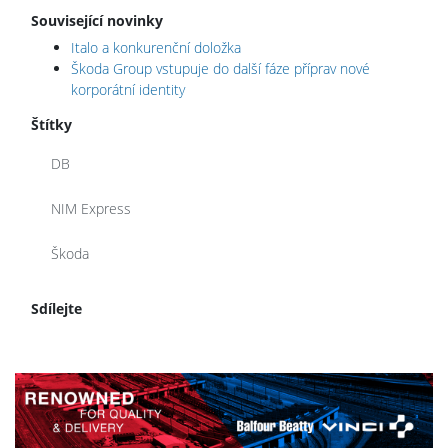
Související novinky
Italo a konkurenční doložka
Škoda Group vstupuje do další fáze příprav nové
korporátní identity
Štítky
DB
NIM Express
Škoda
Sdílejte