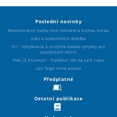
Poslední novinky
Rekonstrukce úseku mezi Kolínem a Kutnou Horou
Italo a konkurenční doložka
DT - Výhybkárna a strojírna dodala výhybky pro
istanbulské metro
Vlak LE Przemyśl - Frankfurt (M) na celé trase
Leo Talgo mimo provoz
Předplatné
Ostatní publikace