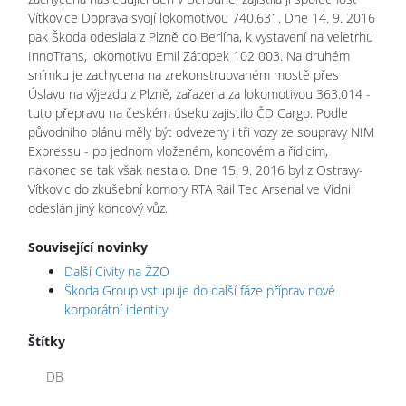
Vítkovice Doprava svojí lokomotivou 740.631. Dne 14. 9. 2016
pak Škoda odeslala z Plzně do Berlína, k vystavení na veletrhu
InnoTrans, lokomotivu Emil Zátopek 102 003. Na druhém
snímku je zachycena na zrekonstruovaném mostě přes
Úslavu na výjezdu z Plzně, zařazena za lokomotivou 363.014 -
tuto přepravu na českém úseku zajistilo ČD Cargo. Podle
původního plánu měly být odvezeny i tři vozy ze soupravy NIM
Expressu - po jednom vloženém, koncovém a řídicím,
nakonec se tak však nestalo. Dne 15. 9. 2016 byl z Ostravy-
Vítkovic do zkušební komory RTA Rail Tec Arsenal ve Vídni
odeslán jiný koncový vůz.
Související novinky
Další Civity na ŽZO
Škoda Group vstupuje do další fáze příprav nové
korporátní identity
Štítky
DB