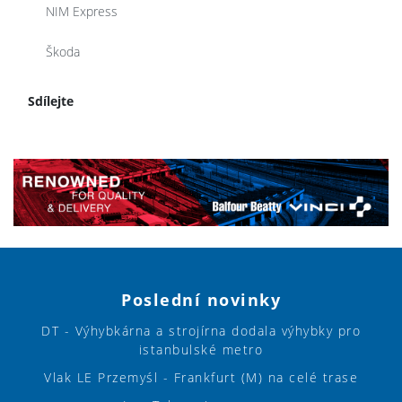
NIM Express
Škoda
Sdílejte
Poslední novinky
DT - Výhybkárna a strojírna dodala výhybky pro
istanbulské metro
Vlak LE Przemyśl - Frankfurt (M) na celé trase