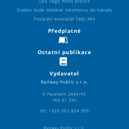
Leo Talgo mimo provoz
Stadler bude dodávat lokomotivy do Kanady
Poslední exemplář řady 384
Předplatné
Ostatní publikace
Vydavatel
Railway Public s.r.o.
K Pasekám 2984/45
760 01 Zlín
tel. +420 603 824 955
Railway Public s.r.o.