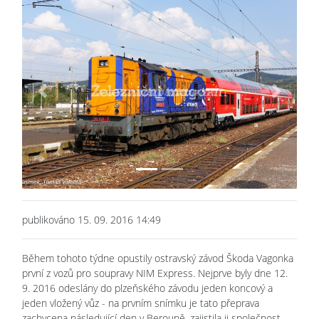
Previous
Next
publikováno 15. 09. 2016 14:49
Během tohoto týdne opustily ostravský závod Škoda Vagonka
první z vozů pro soupravy NIM Express. Nejprve byly dne 12.
9. 2016 odeslány do plzeňského závodu jeden koncový a
jeden vložený vůz - na prvním snímku je tato přeprava
zachycena následující den v Berouně, zajistila ji společnost