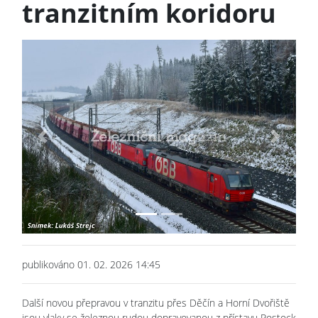
tranzitním koridoru
Previous
Next
publikováno 01. 02. 2026 14:45
Další novou přepravou v tranzitu přes Děčín a Horní Dvořiště
jsou vlaky se železnou rudou dopravovanou z přístavu Rostock