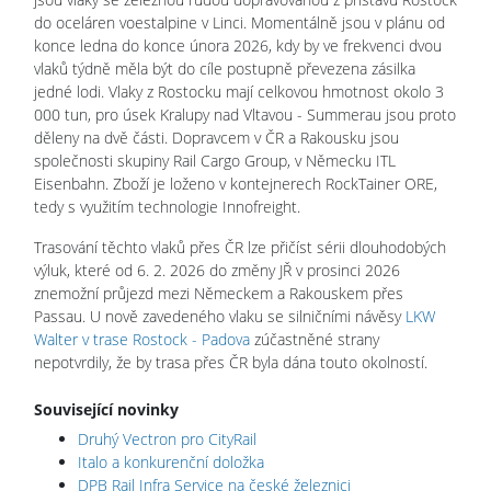
do oceláren voestalpine v Linci. Momentálně jsou v plánu od
konce ledna do konce února 2026, kdy by ve frekvenci dvou
vlaků týdně měla být do cíle postupně převezena zásilka
jedné lodi. Vlaky z Rostocku mají celkovou hmotnost okolo 3
000 tun, pro úsek Kralupy nad Vltavou - Summerau jsou proto
děleny na dvě části. Dopravcem v ČR a Rakousku jsou
společnosti skupiny Rail Cargo Group, v Německu ITL
Eisenbahn. Zboží je loženo v kontejnerech RockTainer ORE,
tedy s využitím technologie Innofreight.
Trasování těchto vlaků přes ČR lze přičíst sérii dlouhodobých
výluk, které od 6. 2. 2026 do změny JŘ v prosinci 2026
znemožní průjezd mezi Německem a Rakouskem přes
Passau. U nově zavedeného vlaku se silničními návěsy
LKW
Walter v trase Rostock - Padova
zúčastněné strany
nepotvrdily, že by trasa přes ČR byla dána touto okolností.
Související novinky
Druhý Vectron pro CityRail
Italo a konkurenční doložka
DPB Rail Infra Service na české železnici