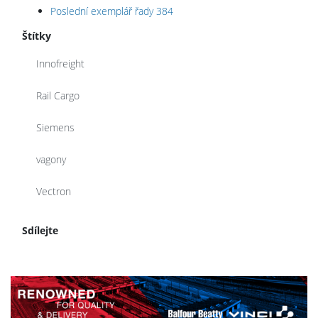
Poslední exemplář řady 384
Štítky
Innofreight
Rail Cargo
Siemens
vagony
Vectron
Sdílejte