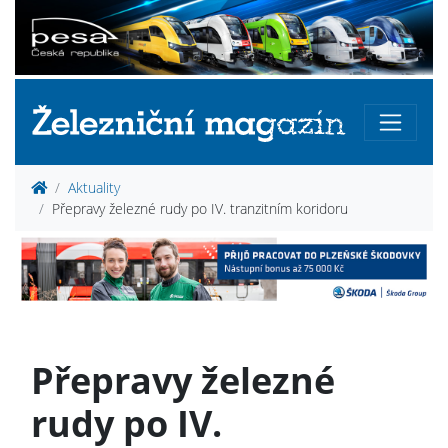
Aktuality
Přepravy železné rudy po IV. tranzitním koridoru
Přepravy železné
rudy po IV.