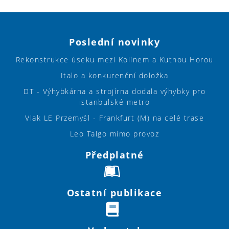
Poslední novinky
Rekonstrukce úseku mezi Kolínem a Kutnou Horou
Italo a konkurenční doložka
DT - Výhybkárna a strojírna dodala výhybky pro
istanbulské metro
Vlak LE Przemyśl - Frankfurt (M) na celé trase
Leo Talgo mimo provoz
Předplatné
Ostatní publikace