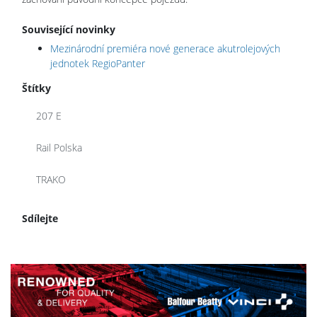
Související novinky
Mezinárodní premiéra nové generace akutrolejových
jednotek RegioPanter
Štítky
207 E
Rail Polska
TRAKO
Sdílejte