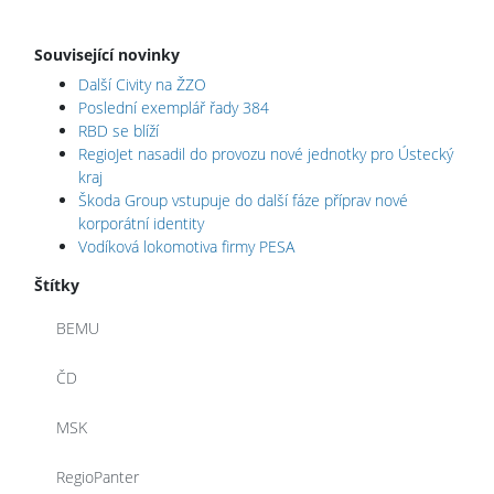
Související novinky
Další Civity na ŽZO
Poslední exemplář řady 384
RBD se blíží
RegioJet nasadil do provozu nové jednotky pro Ústecký
kraj
Škoda Group vstupuje do další fáze příprav nové
korporátní identity
Vodíková lokomotiva firmy PESA
Štítky
BEMU
ČD
MSK
RegioPanter