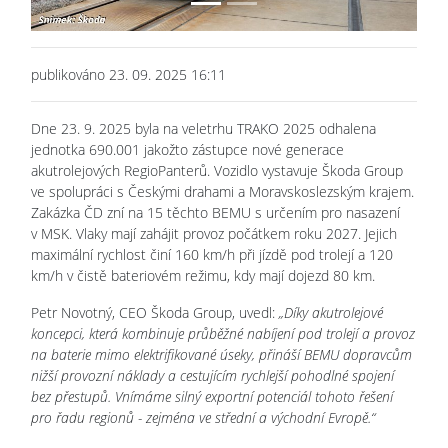
publikováno 23. 09. 2025 16:11
Dne 23. 9. 2025 byla na veletrhu TRAKO 2025 odhalena
jednotka 690.001 jakožto zástupce nové generace
akutrolejových RegioPanterů. Vozidlo vystavuje Škoda Group
ve spolupráci s Českými drahami a Moravskoslezským krajem.
Zakázka ČD zní na 15 těchto BEMU s určením pro nasazení
v MSK. Vlaky mají zahájit provoz počátkem roku 2027. Jejich
maximální rychlost činí 160 km/h při jízdě pod trolejí a 120
km/h v čistě bateriovém režimu, kdy mají dojezd 80 km.
Petr Novotný, CEO Škoda Group, uvedl:
„Díky akutrolejové
koncepci, která kombinuje průběžné nabíjení pod trolejí a provoz
na baterie mimo elektrifikované úseky, přináší BEMU dopravcům
nižší provozní náklady a cestujícím rychlejší pohodlné spojení
bez přestupů. Vnímáme silný exportní potenciál tohoto řešení
pro řadu regionů - zejména ve střední a východní Evropě.“