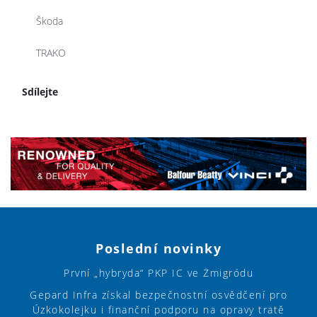
Škoda
TRAKO
Sdílejte
Poslední novinky
První „hybryda“ PKP IC ve Żmigródu
Gepard Infra získal bezpečnostní osvědčení pro
Úzkokolejku i finanční podporu na opravy tratě