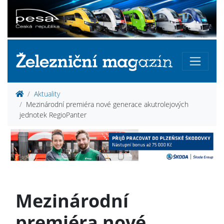
Aktuality
Mezinárodní premiéra nové generace akutrolejových
jednotek RegioPanter
Mezinárodní
premiéra nové