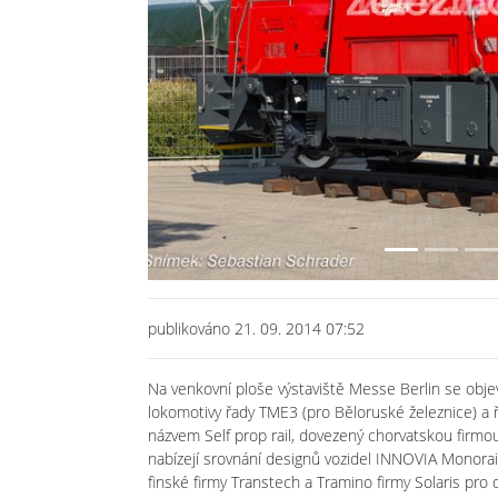
Previous
publikováno 21. 09. 2014 07:52
Na venkovní ploše výstaviště Messe Berlin se objevuj
lokomotivy řady TME3 (pro Běloruské železnice) a 
názvem Self prop rail, dovezený chorvatskou firmou 
nabízejí srovnání designů vozidel INNOVIA Monorail 
finské firmy Transtech a Tramino firmy Solaris p