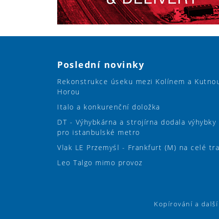
Poslední novinky
Rekonstrukce úseku mezi Kolínem a Kutno
Horou
Italo a konkurenční doložka
DT - Výhybkárna a strojírna dodala výhybky
pro istanbulské metro
Vlak LE Przemyśl - Frankfurt (M) na celé tr
Leo Talgo mimo provoz
Kopírování a dalš