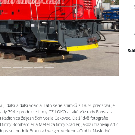
Next
Sdí
í další a další vozidla. Tato série snímků z 18. 9. představuje
řady 794 z produkce firmy CZ LOKO a také vůz řady Eans-z s
Radionica željezničkih vozila Čakovec. Další dvě fotografie
firmy Bombardier a Metelica firmy Stadler, jakož i tramvají Artic
ro dopravní podnik Braunschweiger Verkehrs-Gmbh. Následné