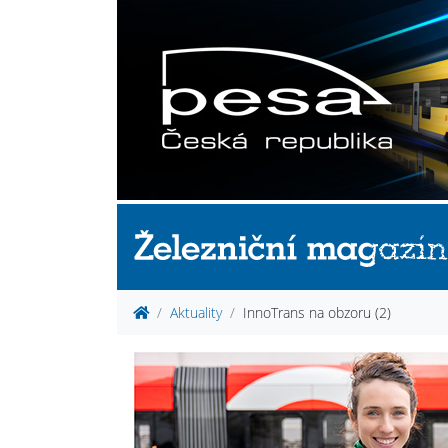
Aktuality
InnoTrans na obzoru (2)