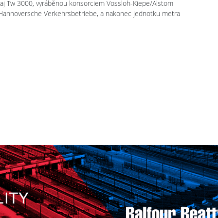
mvaj Tw 3000, vyráběnou konsorciem Vossloh-Kiepe/Alstom
 Hannoversche Verkehrsbetriebe, a nakonec jednotku metra