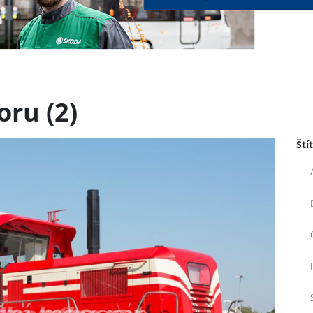
ru (2)
Ští