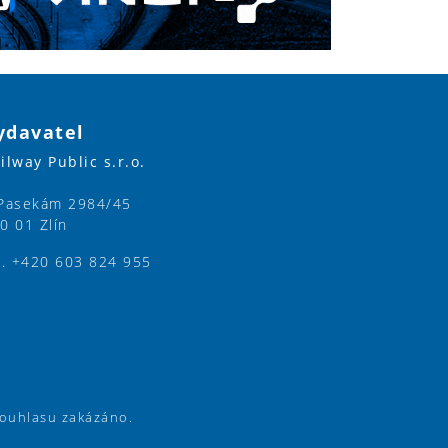
ydavatel
ilway Public s.r.o.
Pasekám 2984/45
0 01 Zlín
l. +420 603 824 955
souhlasu zakázáno.