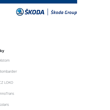
tky
Alstom
Bombardier
CZ LOKO
InnoTrans
Solaris