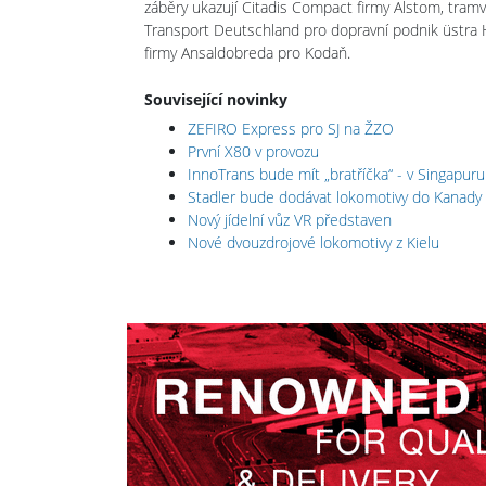
záběry ukazují Citadis Compact firmy Alstom, tra
Transport Deutschland pro dopravní podnik üstra
firmy Ansaldobreda pro Kodaň.
Související novinky
ZEFIRO Express pro SJ na ŽZO
První X80 v provozu
InnoTrans bude mít „bratříčka“ - v Singapuru
Stadler bude dodávat lokomotivy do Kanady
Nový jídelní vůz VR představen
Nové dvouzdrojové lokomotivy z Kielu