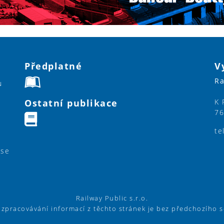
Předplatné
V
Ra
u
Ostatní publikace
K 
76
te
ase
Railway Public s.r.o.
í zpracovávání informací z těchto stránek je bez předchozího 