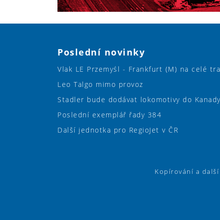
Poslední novinky
Vlak LE Przemyśl - Frankfurt (M) na celé tr
Leo Talgo mimo provoz
Stadler bude dodávat lokomotivy do Kanad
Poslední exemplář řady 384
Další jednotka pro RegioJet v ČR
Kopírování a dalš