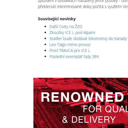
zpoždění v dodávkách nasazeny ještě později - od
překlenutí inkriminované doby počítá s využitím 
Související novinky
Další Civity na ŽZO
Zkoušky ICE L pod Alpami
Stadler bude dodávat lokomotivy do Kanady
Leo Talgo mimo provoz
První TRAVCA pro ICE L
Poslední exemplář řady 384