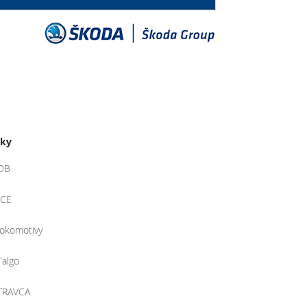
tky
DB
ICE
lokomotivy
Talgo
TRAVCA