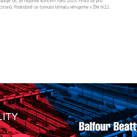
haduje se, že nejdříve koncem roku 2025. Proto se pro
Vectronů. Podrobně se tomuto tématu věnujeme v ŽM 9/22.