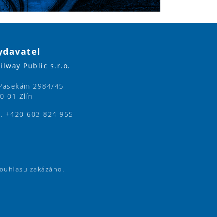
ydavatel
ilway Public s.r.o.
Pasekám 2984/45
0 01 Zlín
l. +420 603 824 955
souhlasu zakázáno.