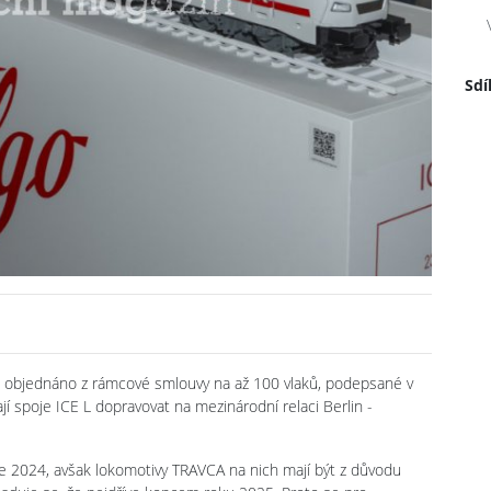
Sdí
o objednáno z rámcové smlouvy na až 100 vlaků, podepsané v
spoje ICE L dopravovat na mezinárodní relaci Berlin -
e 2024, avšak lokomotivy TRAVCA na nich mají být z důvodu