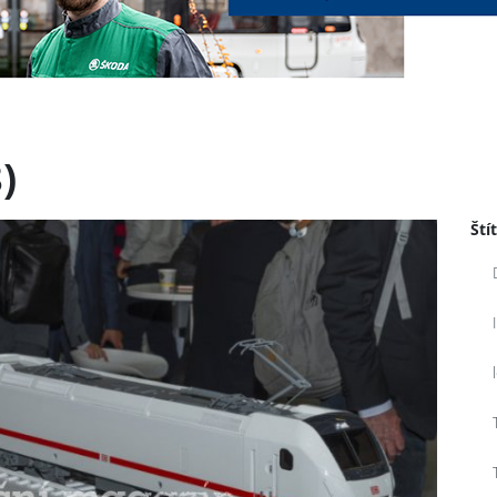
)
Ští