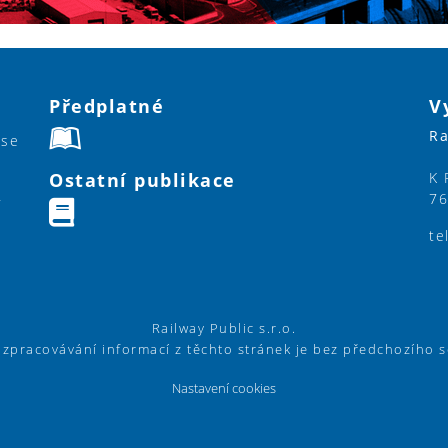
Předplatné
V
Ra
ase
Ostatní publikace
K 
76
y
te
Railway Public s.r.o.
í zpracovávání informací z těchto stránek je bez předchozího 
Nastavení cookies