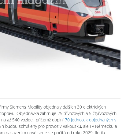
irmy Siemens Mobility objednaly dalších 30 elektrických
dopravu. Objednávka zahrnuje 25 třívozových a 5 čtyřvozových
na až 540 vozidel, přičemž doplní
70 jednotek objednaných v
m/h budou schváleny pro provoz v Rakousku, ale i v Německu a
m nasazením nové série se počítá od roku 2029, flotila