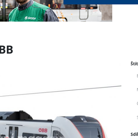
ÖBB
Ští
Sdí