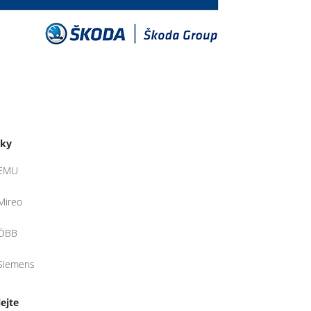
tky
EMU
Mireo
ÖBB
Siemens
lejte