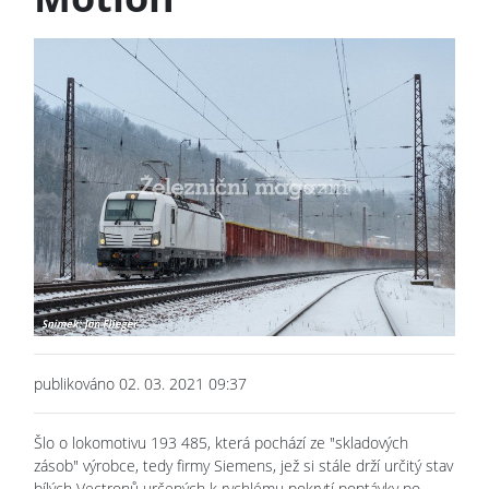
publikováno 02. 03. 2021 09:37
Šlo o lokomotivu 193 485, která pochází ze "skladových
zásob" výrobce, tedy firmy Siemens, jež si stále drží určitý stav
bílých Vectronů určených k rychlému pokrytí poptávky po