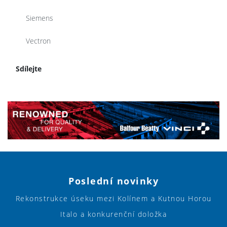
Siemens
Vectron
Sdílejte
Poslední novinky
Rekonstrukce úseku mezi Kolínem a Kutnou Horou
Italo a konkurenční doložka