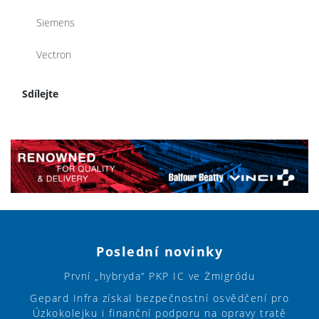
Siemens
Vectron
Sdílejte
Poslední novinky
První „hybryda“ PKP IC ve Żmigródu
Gepard Infra získal bezpečnostní osvědčení pro
Úzkokolejku i finanční podporu na opravy tratě