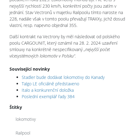
nejvyšší rychlostí 230 km/h, konkrétní počty jsou zatím v
jednání. Stav Vectronů v majetku Railpoolu tímto naroste na
228, nadále však v tomto poolu převažují TRAXXy, jichž dosud
vlastní, resp. napevno objednal 355.
Další kontrakt na Vectrony by měl následovat od polského
poolu CARGOUNIT, který oznámil na 28. 2. 2024 uzavření
smlouvy na konkrétně nespecifikovaný
„nejvyšší počet
vícesystémových lokomotiv v Polsku“.
Související novinky
Stadler bude dodávat lokomotivy do Kanady
Talgo LE oficiálně představeno
Italo a konkurenční doložka
Poslední exemplář řady 384
Štítky
lokomotivy
Railpool