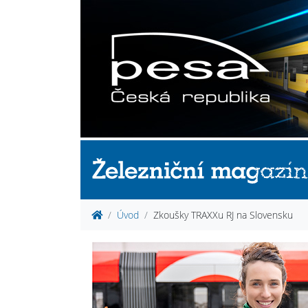
Úvod
Zkoušky TRAXXu RJ na Slovensku