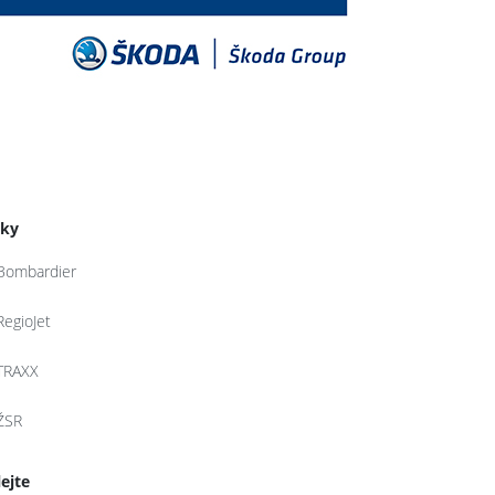
tky
Bombardier
RegioJet
TRAXX
ŽSR
lejte