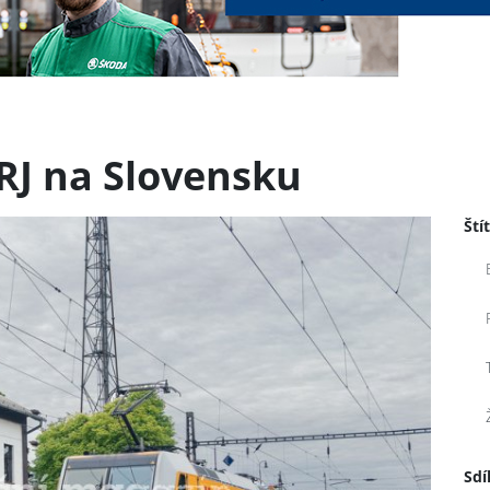
RJ na Slovensku
Ští
Sdí