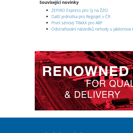
Související novinky
ZEFIRO Express pro SJ na ŽZO
Další jednotka pro RegioJet v ČR
První sériový TRAXX pro ARF
Odstraňování následků nehody u Jablonova 