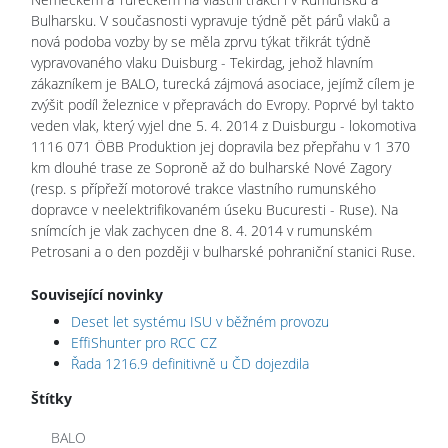
Bulharsku. V současnosti vypravuje týdně pět párů vlaků a
nová podoba vozby by se měla zprvu týkat třikrát týdně
vypravovaného vlaku Duisburg - Tekirdag, jehož hlavním
zákazníkem je BALO, turecká zájmová asociace, jejímž cílem je
zvýšit podíl železnice v přepravách do Evropy. Poprvé byl takto
veden vlak, který vyjel dne 5. 4. 2014 z Duisburgu - lokomotiva
1116 071 ÖBB Produktion jej dopravila bez přepřahu v 1 370
km dlouhé trase ze Soproně až do bulharské Nové Zagory
(resp. s přípřeží motorové trakce vlastního rumunského
dopravce v neelektrifikovaném úseku Bucuresti - Ruse). Na
snímcích je vlak zachycen dne 8. 4. 2014 v rumunském
Petrosani a o den později v bulharské pohraniční stanici Ruse.
Související novinky
Deset let systému ISU v běžném provozu
EffiShunter pro RCC CZ
Řada 1216.9 definitivně u ČD dojezdila
Štítky
BALO