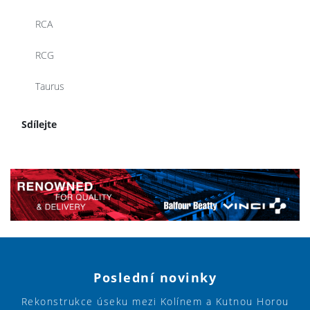
RCA
RCG
Taurus
Sdílejte
Poslední novinky
Rekonstrukce úseku mezi Kolínem a Kutnou Horou