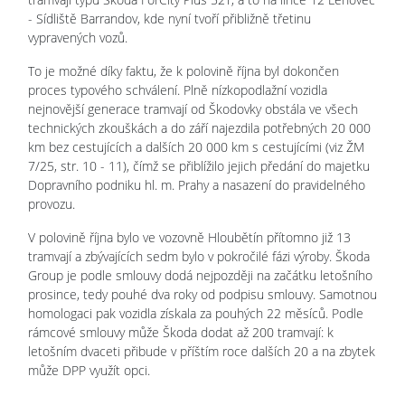
- Sídliště Barrandov, kde nyní tvoří přibližně třetinu
vypravených vozů.
To je možné díky faktu, že k polovině října byl dokončen
proces typového schválení. Plně nízkopodlažní vozidla
nejnovější generace tramvají od Škodovky obstála ve všech
technických zkouškách a do září najezdila potřebných 20 000
km bez cestujících a dalších 20 000 km s cestujícími (viz ŽM
7/25, str. 10 - 11), čímž se přiblížilo jejich předání do majetku
Dopravního podniku hl. m. Prahy a nasazení do pravidelného
provozu.
V polovině října bylo ve vozovně Hloubětín přítomno již 13
tramvají a zbývajících sedm bylo v pokročilé fázi výroby. Škoda
Group je podle smlouvy dodá nejpozději na začátku letošního
prosince, tedy pouhé dva roky od podpisu smlouvy. Samotnou
homologaci pak vozidla získala za pouhých 22 měsíců. Podle
rámcové smlouvy může Škoda dodat až 200 tramvají: k
letošním dvaceti přibude v příštím roce dalších 20 a na zbytek
může DPP využít opci.