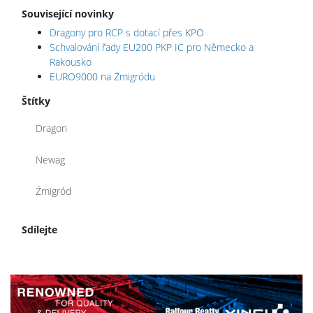
Související novinky
Dragony pro RCP s dotací přes KPO
Schvalování řady EU200 PKP IC pro Německo a
Rakousko
EURO9000 na Żmigródu
Štítky
Dragon
Newag
Źmigród
Sdílejte